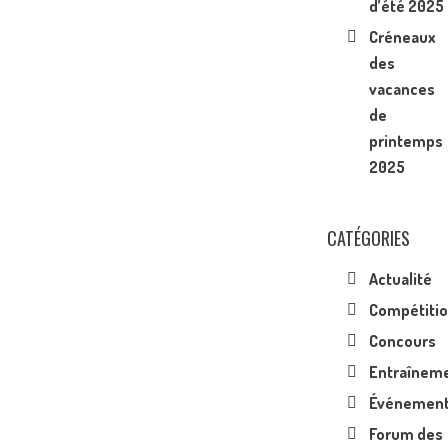
d’été 2025
Créneaux
des
vacances
de
printemps
2025
CATÉGORIES
Actualité
Compétiti
Concours
Entraînem
Événemen
Forum des