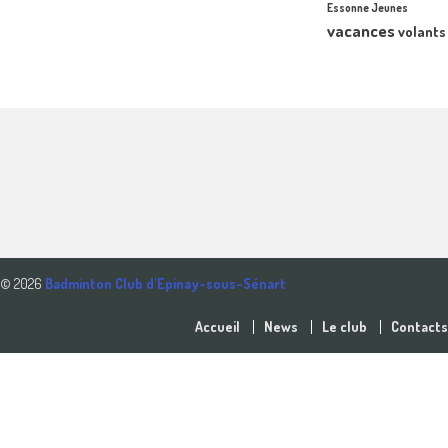
Essonne Jeunes
vacances
volants
© 2026
Badminton Club d'Epinay-sous-Sénart
Accueil
News
Le club
Contacts