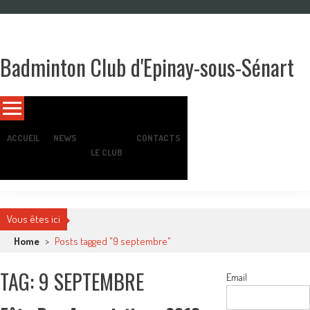
Skip
to
content
Badminton Club d'Epinay-sous-Sénart
Un club pour toute la famille !
ACCUEIL
NEWS
CONTACTS
LE CLUB
Vous êtes ici
Home
>
Posts tagged "9 septembre"
TAG: 9 SEPTEMBRE
Email