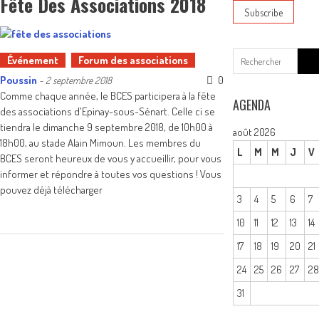
Fête Des Associations 2018
Sear
Événement
Forum des associations
for:
Poussin
0
-
2 septembre 2018
Comme chaque année, le BCES participera à la fête
AGENDA
des associations d'Epinay-sous-Sénart. Celle ci se
tiendra le dimanche 9 septembre 2018, de 10h00 à
août 2026
18h00, au stade Alain Mimoun. Les membres du
L
M
M
J
V
BCES seront heureux de vous y accueillir, pour vous
informer et répondre à toutes vos questions ! Vous
pouvez déjà télécharger
3
4
5
6
7
10
11
12
13
14
17
18
19
20
21
24
25
26
27
2
31