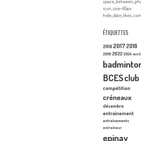
space_between_pho
icon_size=65px
hide_date_likes_c
ÉTIQUETTES
2017
2018
2016
2022
2019
2024
avril
badminto
BCES
club
compétition
créneaux
décembre
entraînement
entraînements
entraîneur
epinay