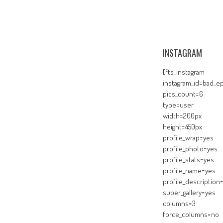
INSTAGRAM
[fts_instagram
instagram_id=bad_ep
pics_count=6
type=user
width=200px
height=450px
profile_wrap=yes
profile_photo=yes
profile_stats=yes
profile_name=yes
profile_description
super_gallery=yes
columns=3
force_columns=no