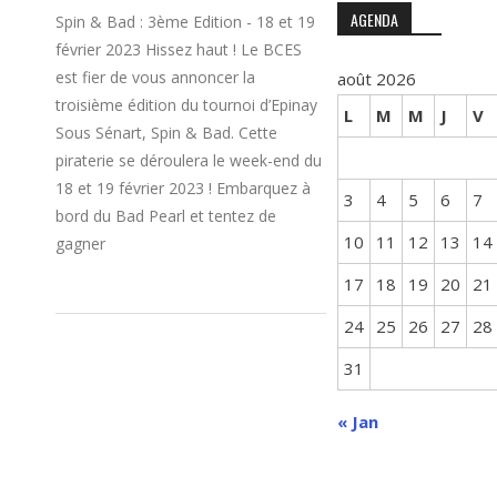
AGENDA
Spin & Bad : 3ème Edition - 18 et 19
février 2023 Hissez haut ! Le BCES
est fier de vous annoncer la
août 2026
troisième édition du tournoi d’Epinay
L
M
M
J
V
Sous Sénart, Spin & Bad. Cette
piraterie se déroulera le week-end du
18 et 19 février 2023 ! Embarquez à
3
4
5
6
7
bord du Bad Pearl et tentez de
10
11
12
13
14
gagner
17
18
19
20
21
24
25
26
27
28
31
« Jan