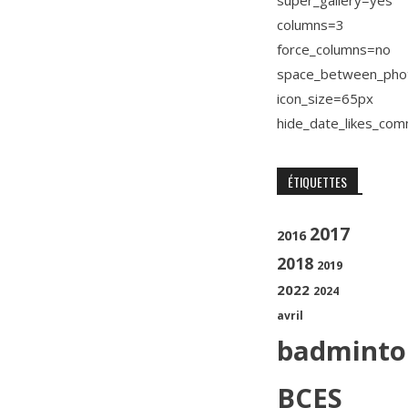
super_gallery=yes
columns=3
force_columns=no
space_between_pho
icon_size=65px
hide_date_likes_co
ÉTIQUETTES
2017
2016
2018
2019
2022
2024
avril
badminto
BCES