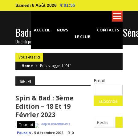
Skip
Samedi 8 Août 2026
4:01:56
to
content
Badminton Club d'Epinay-sous-Sén
ACCUEIL
NEWS
CONTACTS
LE CLUB
Un club pour toute la famille !
Vous êtes ici
Home
>
Posts tagged "91"
Email
TAG: 91
Spin & Bad : 3ème
Edition – 18 Et 19
Février 2023
Search
Tournoi
for:
Poussin
-
5 décembre 2022
0