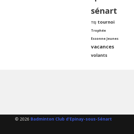
sénart
tournoi
TEJ
Trophée
Essonne Jeunes
vacances
volants
© 2026
Badminton Club d'Epinay-sous-Sénart