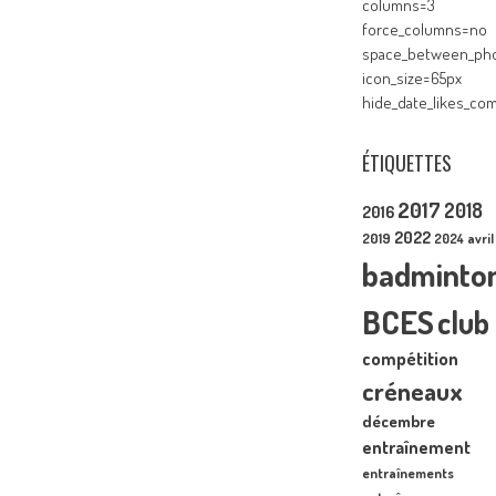
columns=3
force_columns=no
space_between_pho
icon_size=65px
hide_date_likes_c
ÉTIQUETTES
2017
2018
2016
2022
2019
2024
avril
badminto
BCES
club
compétition
créneaux
décembre
entraînement
entraînements