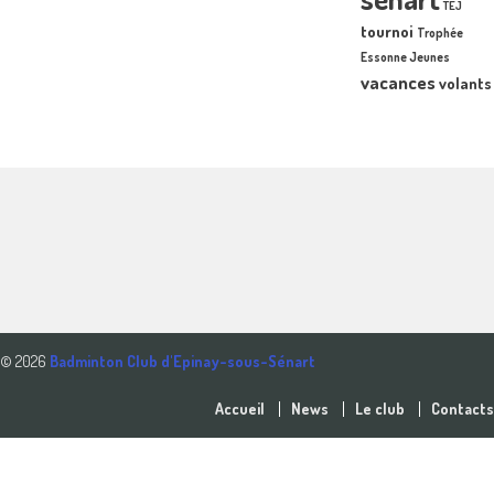
TEJ
tournoi
Trophée
Essonne Jeunes
vacances
volants
© 2026
Badminton Club d'Epinay-sous-Sénart
Accueil
News
Le club
Contacts