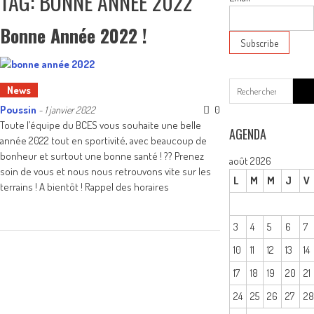
TAG: BONNE ANNÉE 2022
Bonne Année 2022 !
Sear
News
for:
Poussin
0
-
1 janvier 2022
Toute l’équipe du BCES vous souhaite une belle
AGENDA
année 2022 tout en sportivité, avec beaucoup de
bonheur et surtout une bonne santé ! ?? Prenez
août 2026
soin de vous et nous nous retrouvons vite sur les
L
M
M
J
V
terrains ! A bientôt ! Rappel des horaires
3
4
5
6
7
10
11
12
13
14
17
18
19
20
21
24
25
26
27
2