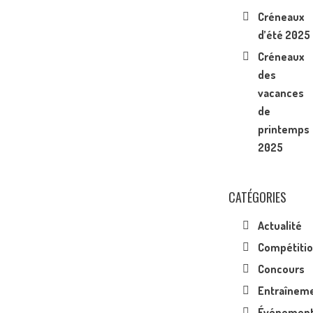
Créneaux
d’été 2025
Créneaux
des
vacances
de
printemps
2025
CATÉGORIES
Actualité
Compétiti
Concours
Entraînem
Événemen