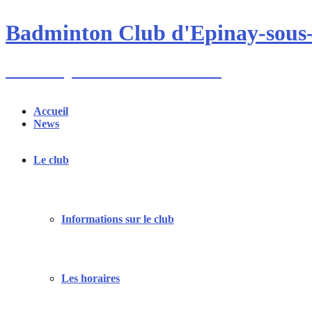
Skip
to
Badminton Club d'Epinay-sous
content
Un club pour toute la famille !
Accueil
News
Le club
Informations sur le club
Les horaires