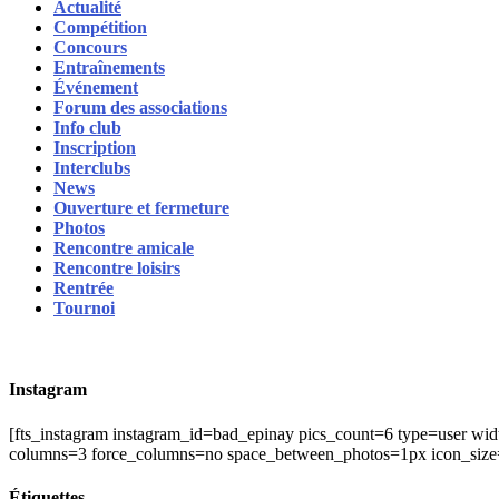
Actualité
Compétition
Concours
Entraînements
Événement
Forum des associations
Info club
Inscription
Interclubs
News
Ouverture et fermeture
Photos
Rencontre amicale
Rencontre loisirs
Rentrée
Tournoi
Instagram
[fts_instagram instagram_id=bad_epinay pics_count=6 type=user wid
columns=3 force_columns=no space_between_photos=1px icon_size
Étiquettes