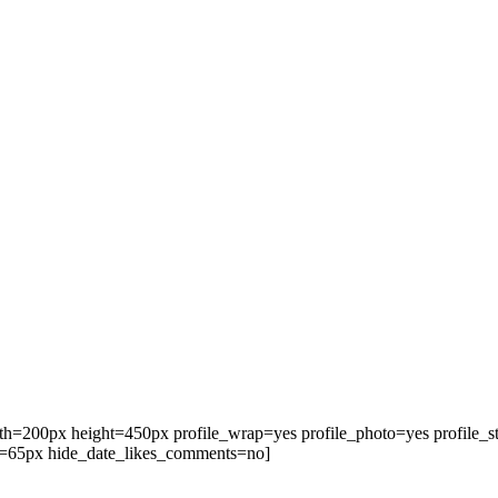
th=200px height=450px profile_wrap=yes profile_photo=yes profile_st
=65px hide_date_likes_comments=no]