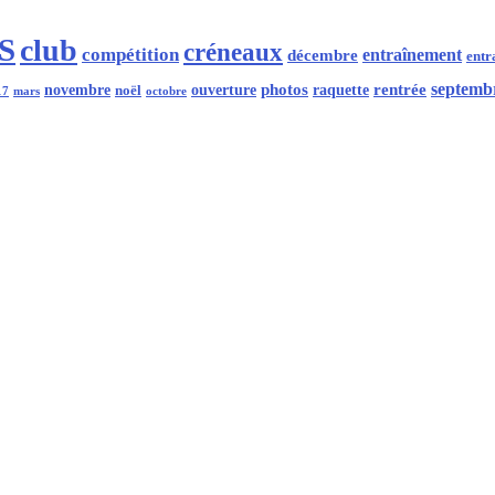
S
club
créneaux
compétition
entraînement
décembre
entr
rentrée
septemb
novembre
photos
noël
ouverture
raquette
mars
octobre
17