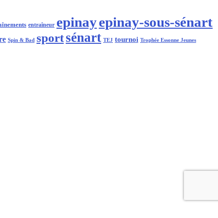
epinay
epinay-sous-sénart
aînements
entraîneur
sénart
sport
re
tournoi
Spin & Bad
Trophée Essonne Jeunes
TEJ