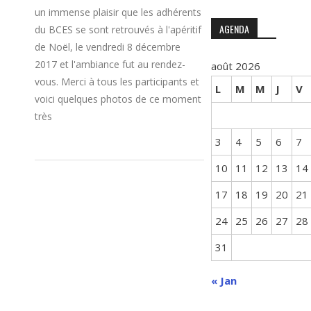
un immense plaisir que les adhérents
AGENDA
du BCES se sont retrouvés à l'apéritif
de Noël, le vendredi 8 décembre
2017 et l'ambiance fut au rendez-
août 2026
vous. Merci à tous les participants et
L
M
M
J
V
voici quelques photos de ce moment
très
3
4
5
6
7
10
11
12
13
14
17
18
19
20
21
24
25
26
27
28
31
« Jan