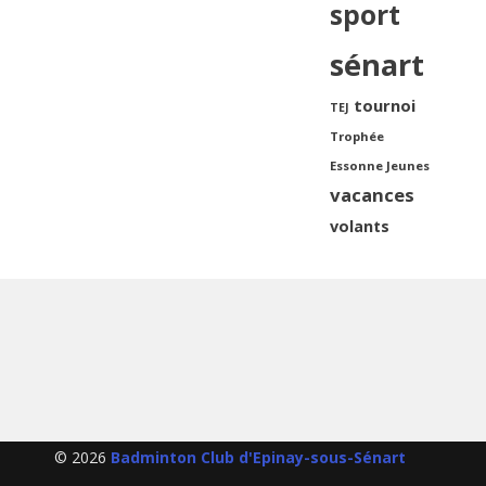
sport
sénart
tournoi
TEJ
Trophée
Essonne Jeunes
vacances
volants
© 2026
Badminton Club d'Epinay-sous-Sénart