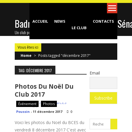
Skip
to
content
Badminton Club d'Epinay-sous-Sén
ACCUEIL
NEWS
CONTACTS
LE CLUB
Un club pour toute la famille !
Vous êtes ici
Home
>
Posts tagged "décembre 2017"
TAG: DÉCEMBRE 2017
Email
Photos Du Noël Du
Club 2017
Événement
Photos
Poussin
-
11 décembre 2017
0
Search
Voici les photos du Noël du BCES du
vendredi 8 décembre 2017 C'est avec
for: