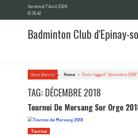
Skip
Vendredi 7 Août 2026
to
12:36:42
content
Badminton Club d'Epinay-s
Un club pour toute la famille !
Vous êtes ici
Home
>
Posts tagged "décembre 2018"
TAG: DÉCEMBRE 2018
Tournoi De Morsang Sur Orge 201
Tournoi