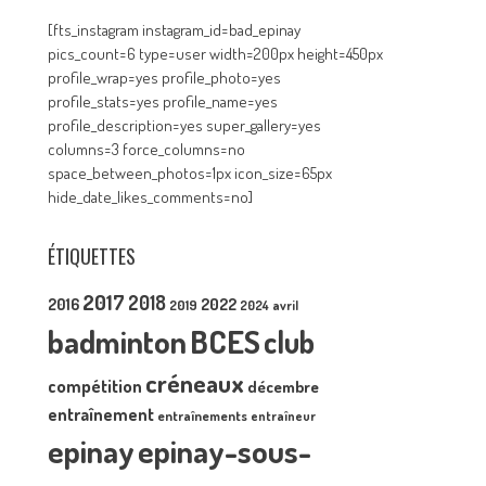
[fts_instagram instagram_id=bad_epinay
pics_count=6 type=user width=200px height=450px
profile_wrap=yes profile_photo=yes
profile_stats=yes profile_name=yes
profile_description=yes super_gallery=yes
columns=3 force_columns=no
space_between_photos=1px icon_size=65px
hide_date_likes_comments=no]
ÉTIQUETTES
2017
2018
2016
2022
2019
2024
avril
badminton
BCES
club
créneaux
compétition
décembre
entraînement
entraînements
entraîneur
epinay
epinay-sous-