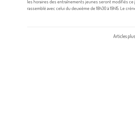
les horaires des entraînements jeunes seront modifiés ce j
rassemblé avec celui du deuxième de 18h30 à 19h15. Le crén
Navigation
Articles plu
des
articles