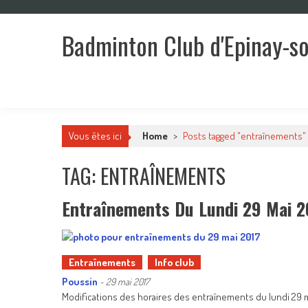
Skip
to
Badminton Club d'Epinay-s
content
Un club pour toute la famille !
Vous êtes ici
Home
>
Posts tagged "entraînements"
TAG: ENTRAÎNEMENTS
Entraînements Du Lundi 29 Mai 2
Entraînements
Info club
Poussin
-
29 mai 2017
Modifications des horaires des entraînements du lundi 29 mai