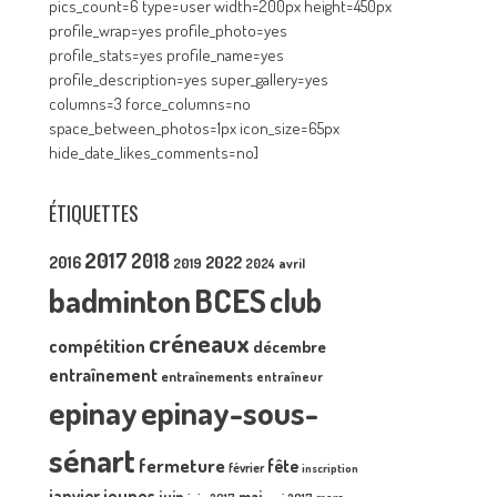
pics_count=6 type=user width=200px height=450px
profile_wrap=yes profile_photo=yes
profile_stats=yes profile_name=yes
profile_description=yes super_gallery=yes
columns=3 force_columns=no
space_between_photos=1px icon_size=65px
hide_date_likes_comments=no]
ÉTIQUETTES
2017
2018
2016
2022
2019
2024
avril
badminton
BCES
club
créneaux
compétition
décembre
entraînement
entraînements
entraîneur
epinay
epinay-sous-
sénart
fermeture
fête
février
inscription
janvier
jeunes
juin
mai