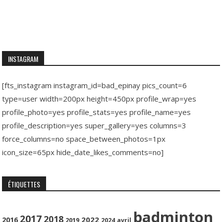
INSTAGRAM
[fts_instagram instagram_id=bad_epinay pics_count=6
type=user width=200px height=450px profile_wrap=yes
profile_photo=yes profile_stats=yes profile_name=yes
profile_description=yes super_gallery=yes columns=3
force_columns=no space_between_photos=1px
icon_size=65px hide_date_likes_comments=no]
ÉTIQUETTES
badminton
2017
2018
2022
2016
2019
2024
avril