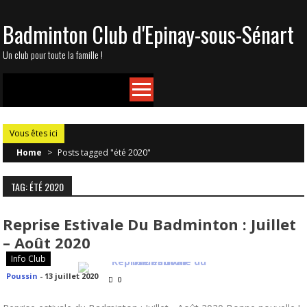
Skip
Badminton Club d'Epinay-sous-Sénart
to
content
Un club pour toute la famille !
Vous êtes ici
Home
>
Posts tagged "été 2020"
TAG: ÉTÉ 2020
Reprise Estivale Du Badminton : Juillet
– Août 2020
Info Club
Poussin
-
13 juillet 2020
0