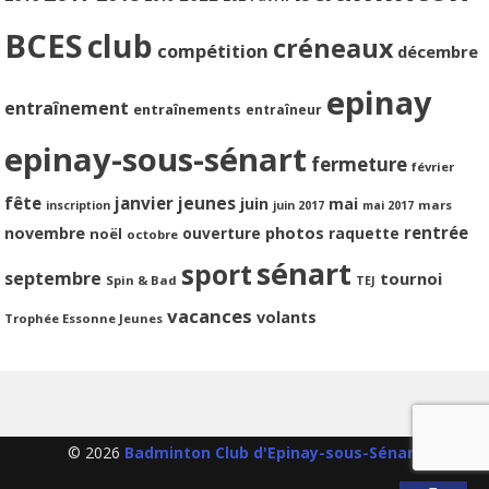
BCES
club
créneaux
compétition
décembre
epinay
entraînement
entraînements
entraîneur
epinay-sous-sénart
fermeture
février
jeunes
fête
janvier
juin
mai
mars
inscription
juin 2017
mai 2017
photos
rentrée
novembre
ouverture
raquette
noël
octobre
sénart
sport
septembre
tournoi
Spin & Bad
TEJ
vacances
volants
Trophée Essonne Jeunes
© 2026
Badminton Club d'Epinay-sous-Sénart