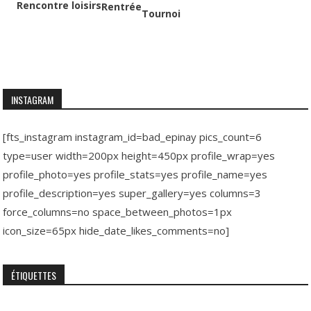
Rencontre loisirs
Rentrée
Tournoi
INSTAGRAM
[fts_instagram instagram_id=bad_epinay pics_count=6
type=user width=200px height=450px profile_wrap=yes
profile_photo=yes profile_stats=yes profile_name=yes
profile_description=yes super_gallery=yes columns=3
force_columns=no space_between_photos=1px
icon_size=65px hide_date_likes_comments=no]
ÉTIQUETTES