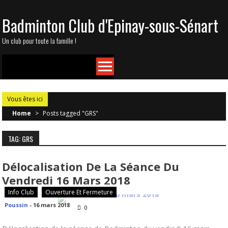
Skip
Badminton Club d'Epinay-sous-Sénart
to
content
Un club pour toute la famille !
Vous êtes ici
Home
>
Posts tagged "GRS"
TAG: GRS
Délocalisation De La Séance Du
Vendredi 16 Mars 2018
Info Club
Ouverture Et Fermeture
Poussin
-
16 mars 2018
0