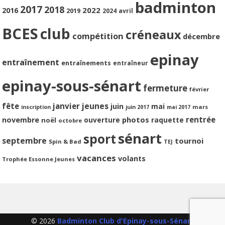
badminton
2017
2018
2022
2016
2019
2024
avril
BCES
club
créneaux
compétition
décembre
epinay
entraînement
entraînements
entraîneur
epinay-sous-sénart
fermeture
février
jeunes
fête
janvier
juin
mai
mars
inscription
juin 2017
mai 2017
photos
rentrée
novembre
ouverture
raquette
noël
octobre
sénart
sport
septembre
tournoi
Spin & Bad
TEJ
vacances
volants
Trophée Essonne Jeunes
© 2026
Badminton Club d'Epinay-sous-Sénart