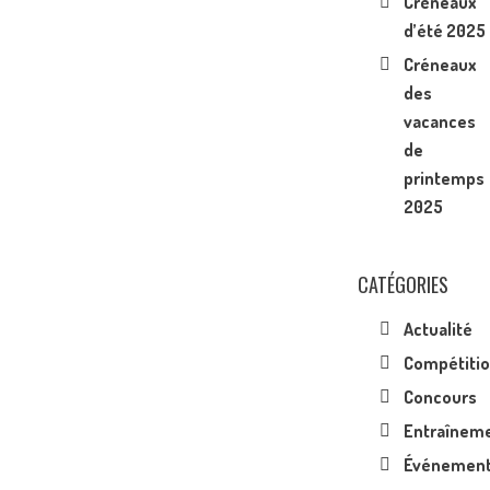
Créneaux
d’été 2025
Créneaux
des
vacances
de
printemps
2025
CATÉGORIES
Actualité
Compétiti
Concours
Entraînem
Événemen