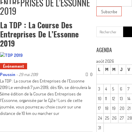
ENTREPRISES DE L’ESSONNE
2019
La TDP : La Course Des
Sear
Entreprises De L’Essonne
for:
2019
AGENDA
août 2026
Événement
L
M
M
J
V
Poussin
0
-
29 mai 2019
La TDP : La course des Entreprises de l'Essonne
2019 Le vendredi 7 juin 2019, dès 15h, se déroulera la
3
4
5
6
7
5ème édition de la Course des Entreprises de
10
11
12
13
14
l'Essonne, organisée par le Cj2e ! Lors de cette
journée, vous pourrez au choix courir sur une
17
18
19
20
21
distance de 10 km ou marcher sur
24
25
26
27
2
31