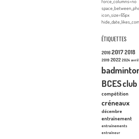
force_columns=no
space_between_pho
icon_size=65px
hide_date_likes_c
ÉTIQUETTES
2017
2018
2016
2022
2019
2024
avril
badminto
BCES
club
compétition
créneaux
décembre
entraînement
entraînements
entraîneur