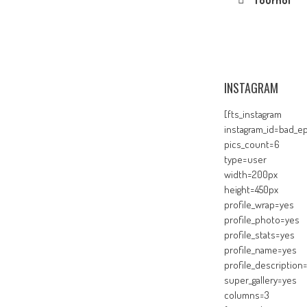
Tournoi
INSTAGRAM
[fts_instagram
instagram_id=bad_ep
pics_count=6
type=user
width=200px
height=450px
profile_wrap=yes
profile_photo=yes
profile_stats=yes
profile_name=yes
profile_description
super_gallery=yes
columns=3