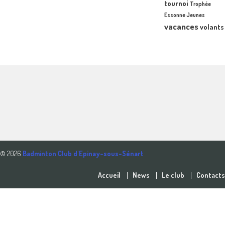
tournoi
Trophée
Essonne Jeunes
vacances
volants
© 2026
Badminton Club d'Epinay-sous-Sénart
Accueil
News
Le club
Contacts