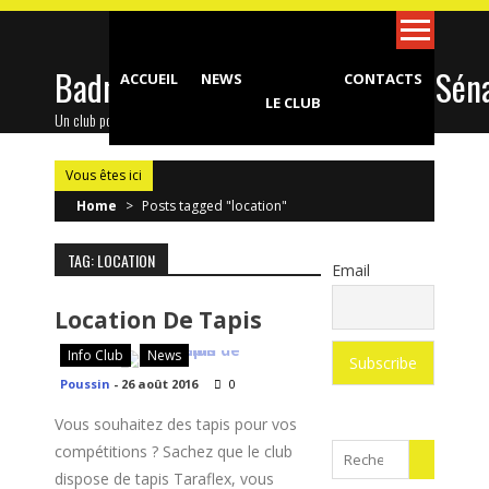
Skip
to
content
Badminton Club d'Epinay-sous-Sén
ACCUEIL
NEWS
CONTACTS
LE CLUB
Un club pour toute la famille !
Vous êtes ici
Home
>
Posts tagged "location"
TAG: LOCATION
Email
Location De Tapis
Info Club
News
Poussin
-
26 août 2016
0
Vous souhaitez des tapis pour vos
compétitions ? Sachez que le club
Search
dispose de tapis Taraflex, vous
for: