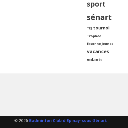
sport
sénart
tournoi
TEJ
Trophée
Essonne Jeunes
vacances
volants
© 2026
Badminton Club d'Epinay-sous-Sénart