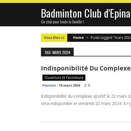
Skip
Badminton Club d'Epina
to
content
Un club pour toute la famille !
Vous êtes ici
Home
>
Posts tagged "mars 202
TAG: MARS 2024
Indisponibilité Du Complexe 
Ouverture Et Fermeture
Poussin
-
18 mars 2024
0
Indisponibilité du complexe sportif le 22 mars 2
sera indisponible le vendredi 22 mars 2024. Il n'