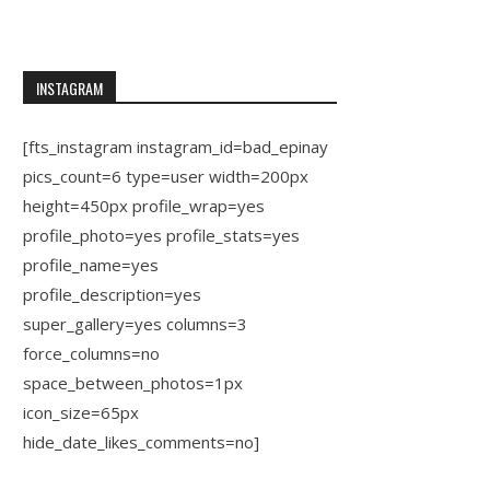
INSTAGRAM
[fts_instagram instagram_id=bad_epinay
pics_count=6 type=user width=200px
height=450px profile_wrap=yes
profile_photo=yes profile_stats=yes
profile_name=yes
profile_description=yes
super_gallery=yes columns=3
force_columns=no
space_between_photos=1px
icon_size=65px
hide_date_likes_comments=no]