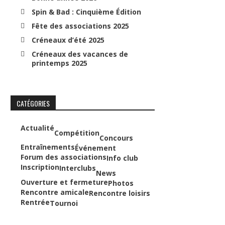
Spin & Bad : Cinquième Édition
Fête des associations 2025
Créneaux d’été 2025
Créneaux des vacances de
printemps 2025
CATÉGORIES
Actualité
Compétition
Concours
Entraînements
Événement
Forum des associations
Info club
Inscription
Interclubs
News
Ouverture et fermeture
Photos
Rencontre amicale
Rencontre loisirs
Rentrée
Tournoi