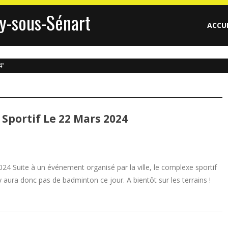
y-sous-Sénart
ACCU
4"
Sportif Le 22 Mars 2024
024 Suite à un événement organisé par la ville, le complexe sportif
y aura donc pas de badminton ce jour. A bientôt sur les terrains !