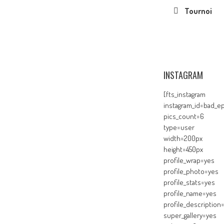
Tournoi
INSTAGRAM
[fts_instagram
instagram_id=bad_ep
pics_count=6
type=user
width=200px
height=450px
profile_wrap=yes
profile_photo=yes
profile_stats=yes
profile_name=yes
profile_description
super_gallery=yes