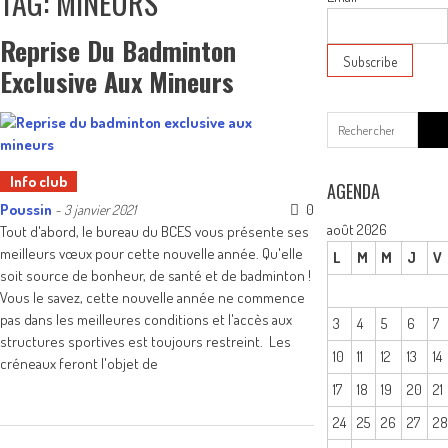
TAG: MINEURS
Reprise Du Badminton
Exclusive Aux Mineurs
Sear
for:
Info club
AGENDA
Poussin
0
-
3 janvier 2021
août 2026
Tout d'abord, le bureau du BCES vous présente ses
meilleurs vœux pour cette nouvelle année. Qu'elle
L
M
M
J
V
soit source de bonheur, de santé et de badminton !
Vous le savez, cette nouvelle année ne commence
pas dans les meilleures conditions et l'accès aux
3
4
5
6
7
structures sportives est toujours restreint. Les
10
11
12
13
14
créneaux feront l'objet de
17
18
19
20
21
24
25
26
27
2