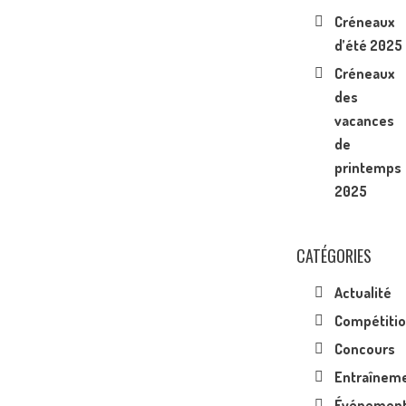
Créneaux
d’été 2025
Créneaux
des
vacances
de
printemps
2025
CATÉGORIES
Actualité
Compétiti
Concours
Entraînem
Événemen