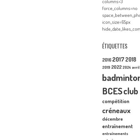
columns=3
force_columns=no
space_between_pho
icon_size=65px
hide_date_likes_c
ÉTIQUETTES
2017
2018
2016
2022
2019
2024
avril
badminto
BCES
club
compétition
créneaux
décembre
entraînement
entraînements