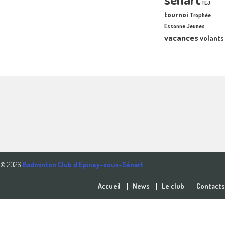
TEJ
tournoi
Trophée
Essonne Jeunes
vacances
volants
© 2026
Badminton Club d'Epinay-sous-Sénart
Accueil
News
Le club
Contacts