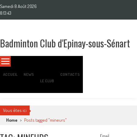
Skip
Samedi 8 Août 2026
to
8:13:45
content
Badminton Club d'Epinay-sous-Sénart
Un club pour toute la famille !
ACCUEIL
NEWS
CONTACTS
LE CLUB
Vous êtes ici
Home
>
Posts tagged "mineurs"
Email