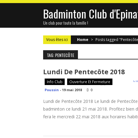
Skip
Badminton Club d'Epina
to
content
Un club pour toute la famille !
Vous êtes ici
Home
>
Posts tagged "Pentecôte
TAG: PENTECÔTE
Lundi De Pentecôte 2018
Info Club
Ouverture Et Fermeture
Poussin
-
19 mai 2018
0
Lundi de Pentecôte 2018 Le lundi de Pentecôte a
badminton ce lundi 21 mai 2018. Profitez bien 
fera le mercredi 22 mai 2018 aux horaires habi