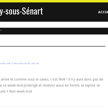
y-sous-Sénart
ACCU
"
rrive et comme vous le savez, c'est férié ! Il n'y aura donc pas de
de ce week-end prolongé et revenez aussi en forme, la reprise se
tuels !! Bon week-end