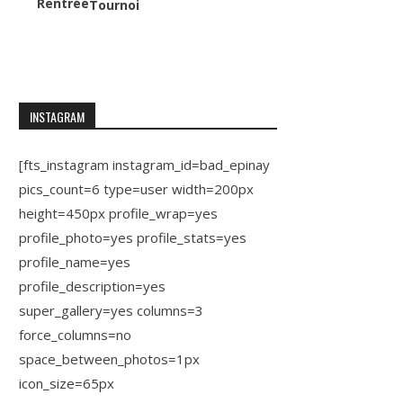
Rentrée
Tournoi
INSTAGRAM
[fts_instagram instagram_id=bad_epinay
pics_count=6 type=user width=200px
height=450px profile_wrap=yes
profile_photo=yes profile_stats=yes
profile_name=yes
profile_description=yes
super_gallery=yes columns=3
force_columns=no
space_between_photos=1px
icon_size=65px