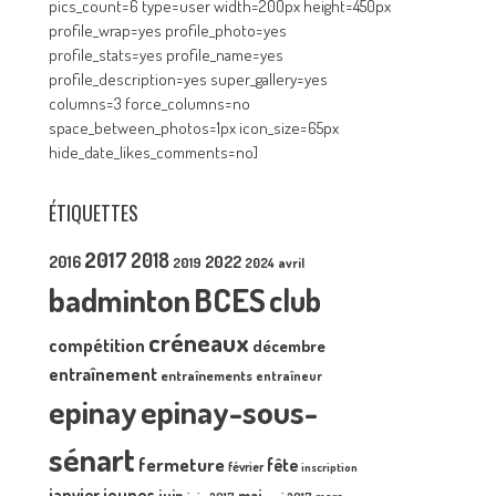
pics_count=6 type=user width=200px height=450px
profile_wrap=yes profile_photo=yes
profile_stats=yes profile_name=yes
profile_description=yes super_gallery=yes
columns=3 force_columns=no
space_between_photos=1px icon_size=65px
hide_date_likes_comments=no]
ÉTIQUETTES
2017
2018
2016
2022
2019
2024
avril
badminton
BCES
club
créneaux
compétition
décembre
entraînement
entraînements
entraîneur
epinay
epinay-sous-
sénart
fermeture
fête
février
inscription
janvier
jeunes
juin
mai