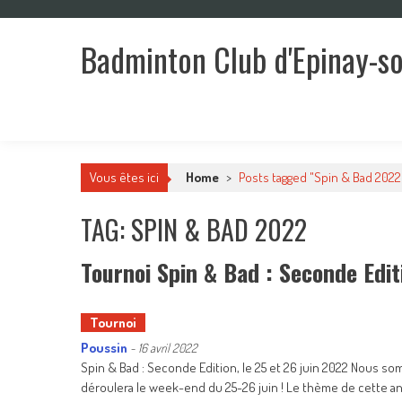
Skip
to
Badminton Club d'Epinay-s
content
Un club pour toute la famille !
Vous êtes ici
Home
>
Posts tagged "Spin & Bad 2022
TAG: SPIN & BAD 2022
Tournoi Spin & Bad : Seconde Edit
Tournoi
Poussin
-
16 avril 2022
Spin & Bad : Seconde Edition, le 25 et 26 juin 2022 Nous s
déroulera le week-end du 25-26 juin ! Le thème de cette ann