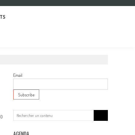
TS
Email
Search
0
for:
e
AGENDA