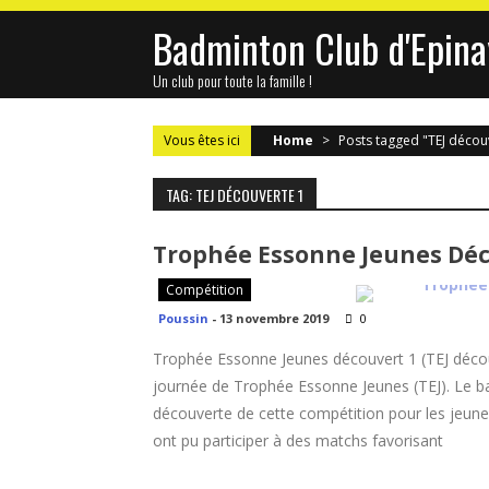
Skip
Badminton Club d'Epina
to
content
Un club pour toute la famille !
Vous êtes ici
Home
>
Posts tagged "TEJ décou
TAG: TEJ DÉCOUVERTE 1
Trophée Essonne Jeunes Déco
Compétition
Poussin
-
13 novembre 2019
0
Trophée Essonne Jeunes découvert 1 (TEJ déco
journée de Trophée Essonne Jeunes (TEJ). Le bad
découverte de cette compétition pour les jeune
ont pu participer à des matchs favorisant