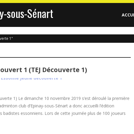
y-sous-Sénart
ACCU
verte 1"
uvert 1 (TEJ Découverte 1)
uverte 1) Le dimanche 10 novembre 2019 s’est déroulé la première
minton club d’Epinay-sous-Sénart a donc accueilli l’édition
s badistes essonniens. Lors de cette journée plus de 100 joueurs