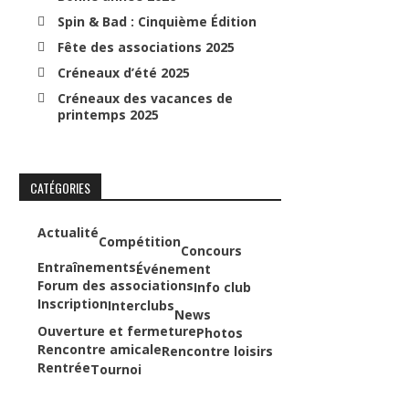
Spin & Bad : Cinquième Édition
Fête des associations 2025
Créneaux d’été 2025
Créneaux des vacances de
printemps 2025
CATÉGORIES
Actualité
Compétition
Concours
Entraînements
Événement
Forum des associations
Info club
Inscription
Interclubs
News
Ouverture et fermeture
Photos
Rencontre amicale
Rencontre loisirs
Rentrée
Tournoi