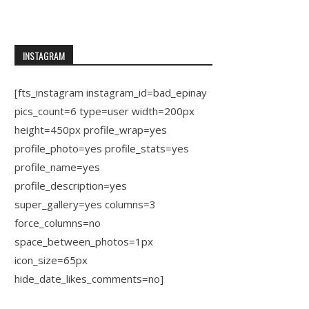
INSTAGRAM
[fts_instagram instagram_id=bad_epinay
pics_count=6 type=user width=200px
height=450px profile_wrap=yes
profile_photo=yes profile_stats=yes
profile_name=yes
profile_description=yes
super_gallery=yes columns=3
force_columns=no
space_between_photos=1px
icon_size=65px
hide_date_likes_comments=no]