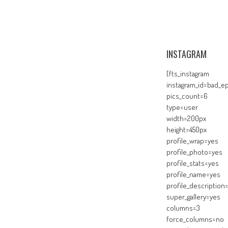
INSTAGRAM
[fts_instagram
instagram_id=bad_ep
pics_count=6
type=user
width=200px
height=450px
profile_wrap=yes
profile_photo=yes
profile_stats=yes
profile_name=yes
profile_description
super_gallery=yes
columns=3
force_columns=no