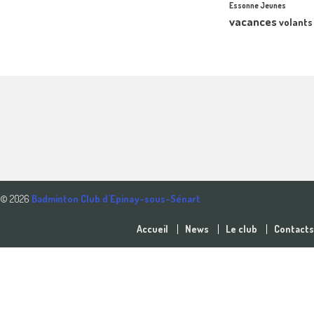
Essonne Jeunes
vacances
volants
© 2026
Badminton Club d'Epinay-sous-Sénart
Accueil
News
Le club
Contacts