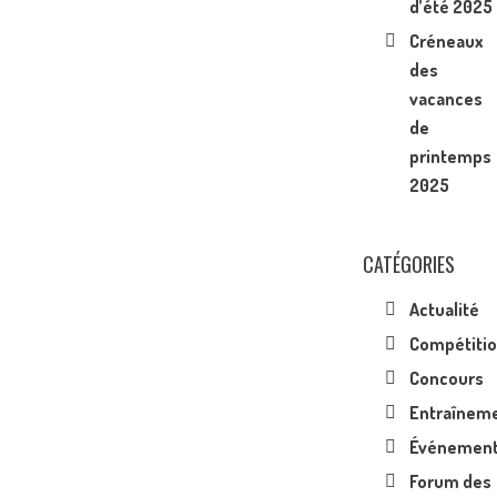
d’été 2025
Créneaux
des
vacances
de
printemps
2025
CATÉGORIES
Actualité
Compétiti
Concours
Entraînem
Événemen
Forum des