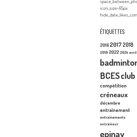
space_between_pho
icon_size=65px
hide_date_likes_c
ÉTIQUETTES
2017
2018
2016
2022
2019
2024
avril
badminto
BCES
club
compétition
créneaux
décembre
entraînement
entraînements
entraîneur
epinay