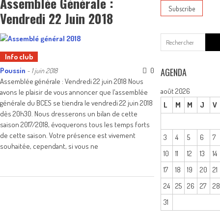
Assemblée Générale :
Vendredi 22 Juin 2018
Sear
for:
Info club
Poussin
0
AGENDA
-
1 juin 2018
Assemblée générale : Vendredi 22 juin 2018 Nous
août 2026
avons le plaisir de vous annoncer que l'assemblée
générale du BCES se tiendra le vendredi 22 juin 2018
L
M
M
J
V
dès 20h30. Nous dresserons un bilan de cette
saison 2017/2018, évoquerons tous les temps forts
de cette saison. Votre présence est vivement
3
4
5
6
7
souhaitée, cependant, si vous ne
10
11
12
13
14
17
18
19
20
21
24
25
26
27
2
31