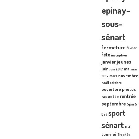
epinay-
sous-
sénart
fermeture
février
fête
inscription
janvier
jeunes
juin
mai
juin 2017
mai
novembre
mars
2017
noël
octobre
photos
ouverture
rentrée
raquette
septembre
Spin &
sport
Bad
sénart
TEJ
tournoi
Trophée