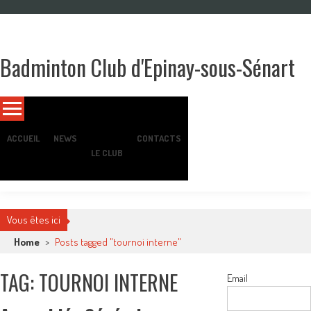
Skip
to
content
Badminton Club d'Epinay-sous-Sénart
Un club pour toute la famille !
ACCUEIL
NEWS
CONTACTS
LE CLUB
Vous êtes ici
Home
>
Posts tagged "tournoi interne"
TAG: TOURNOI INTERNE
Email