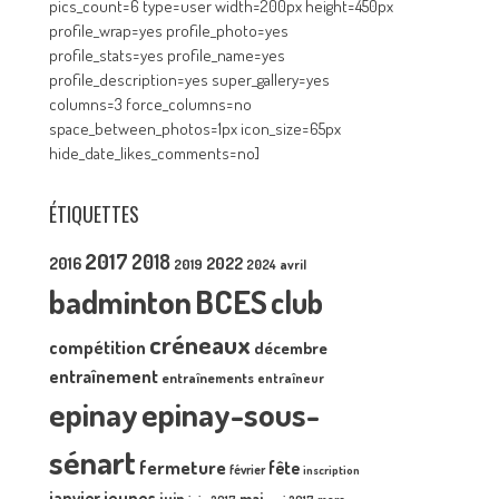
pics_count=6 type=user width=200px height=450px
profile_wrap=yes profile_photo=yes
profile_stats=yes profile_name=yes
profile_description=yes super_gallery=yes
columns=3 force_columns=no
space_between_photos=1px icon_size=65px
hide_date_likes_comments=no]
ÉTIQUETTES
2017
2018
2016
2022
2019
2024
avril
badminton
BCES
club
créneaux
compétition
décembre
entraînement
entraînements
entraîneur
epinay
epinay-sous-
sénart
fermeture
fête
février
inscription
janvier
jeunes
juin
mai