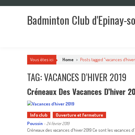
Skip
to
Badminton Club d'Epinay-s
content
Un club pour toute la famille !
Vous êtes ici
Home
>
Posts tagged "vacances d’hiver
TAG: VACANCES D’HIVER 2019
Créneaux Des Vacances D’hiver 2
Info club
Ouverture et fermeture
Poussin
-
24 février 2019
Créneaux des vacances d'hiver 2019 Ce sont les vacances d'h