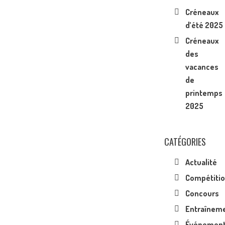
Créneaux
d’été 2025
Créneaux
des
vacances
de
printemps
2025
CATÉGORIES
Actualité
Compétiti
Concours
Entraînem
Événemen