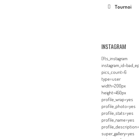
Tournoi
INSTAGRAM
[fts_instagram
instagram_id=bad_ep
pics_count=6
type=user
width=200px
height=450px
profile_wrap=yes
profile_photo=yes
profile_stats=yes
profile_name=yes
profile_description
super_gallery=yes