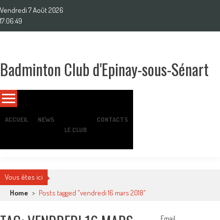
Skip
Vendredi 7 Août 2026
to
17:06:51
content
Badminton Club d'Epinay-sous-Sénart
Un club pour toute la famille !
ACCUEIL
NEWS
CONTACTS
LE CLUB
Vous êtes ici
Home
>
Posts tagged "vendredi 16 mars 2018"
Email