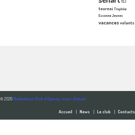
TEJ
tournoi
Trophée
Essonne Jeunes
vacances
volants
© 2026
Badminton Club d'Epinay-sous-Sénart
Accueil
News
Le club
Contacts