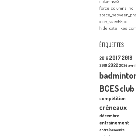
columns=3
force_columns=no
space_between_pho
icon_size=65px
hide_date_likes_c
ÉTIQUETTES
2017
2018
2016
2022
2019
2024
avril
badminto
BCES
club
compétition
créneaux
décembre
entraînement
entraînements