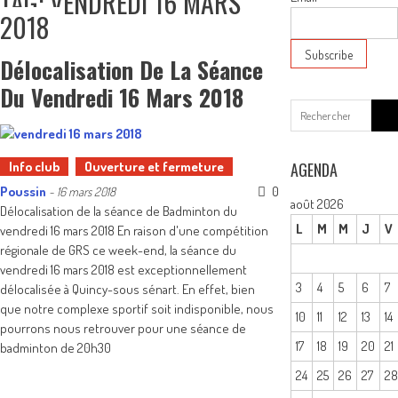
TAG: VENDREDI 16 MARS
2018
Délocalisation De La Séance
Du Vendredi 16 Mars 2018
Sear
for:
Info club
Ouverture et fermeture
AGENDA
Poussin
0
-
16 mars 2018
août 2026
Délocalisation de la séance de Badminton du
L
M
M
J
V
vendredi 16 mars 2018 En raison d'une compétition
régionale de GRS ce week-end, la séance du
vendredi 16 mars 2018 est exceptionnellement
3
4
5
6
7
délocalisée à Quincy-sous sénart. En effet, bien
que notre complexe sportif soit indisponible, nous
10
11
12
13
14
pourrons nous retrouver pour une séance de
17
18
19
20
21
badminton de 20h30
24
25
26
27
2