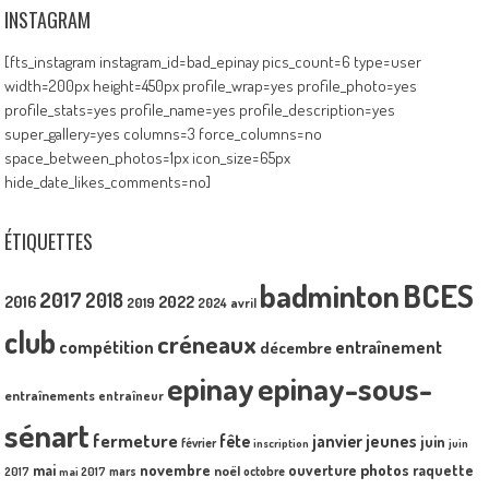
INSTAGRAM
[fts_instagram instagram_id=bad_epinay pics_count=6 type=user
width=200px height=450px profile_wrap=yes profile_photo=yes
profile_stats=yes profile_name=yes profile_description=yes
super_gallery=yes columns=3 force_columns=no
space_between_photos=1px icon_size=65px
hide_date_likes_comments=no]
ÉTIQUETTES
badminton
BCES
2017
2018
2016
2022
2019
2024
avril
club
créneaux
compétition
entraînement
décembre
epinay
epinay-sous-
entraînements
entraîneur
sénart
fermeture
fête
janvier
jeunes
juin
février
inscription
juin
mai
novembre
photos
ouverture
raquette
noël
mars
octobre
2017
mai 2017