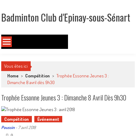
Skip
to
Badminton Club d'Epinay-sous-Sénart
content
Un club pour toute la famille !
Vous êtes ici
Home
>
Compétition
>
Trophée Essonne Jeunes 3 :
Dimanche 8 avril dès 9h30
Trophée Essonne Jeunes 3 : Dimanche 8 Avril Dès 9h30
Compétition
Événement
Poussin
-
7 avril 2018
0