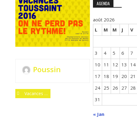
AGENDA
août 2026
L
M
M
J
V
3
4
5
6
7
10
11
12
13
14
Poussin
17
18
19
20
21
24
25
26
27
28
Post
Vacances De Toussaint
31
navigation
« Jan