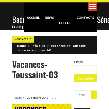
Skip
to
content
Badminton Club d'Epinay-sous-Sén
ACCUEIL
NEWS
CONTACTS
LE CLUB
Un club pour toute la famille !
Vous êtes ici
Home
>
Info club
>
Vacances de Toussaint
>
vacances-toussaint-03
Vacances-
Email
Toussaint-03
Search
Poussin
-
20 octobre 2016
0
for: