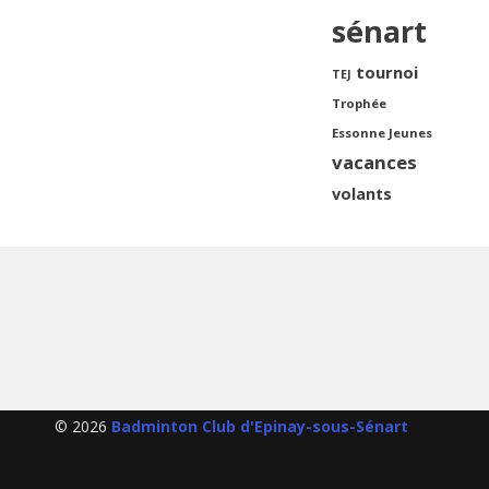
sénart
tournoi
TEJ
Trophée
Essonne Jeunes
vacances
volants
© 2026
Badminton Club d'Epinay-sous-Sénart