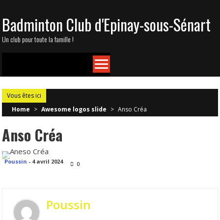
Skip
Badminton Club d'Epinay-sous-Sénart
to
content
Un club pour toute la famille !
Vous êtes ici
Home
>
Awesome logos slide
>
Anso Créa
Anso Créa
Poussin
-
4 avril 2024
0
Poussin