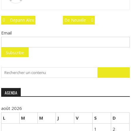
Post
Depann Alex
De Neuville
navigation
Email
Search
for:
AGENDA
août 2026
L
M
M
J
V
S
D
1
2