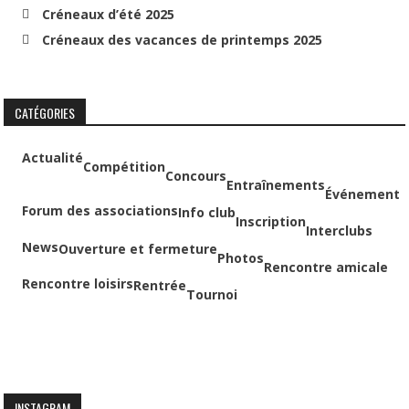
Créneaux d’été 2025
Créneaux des vacances de printemps 2025
CATÉGORIES
Actualité
Compétition
Concours
Entraînements
Événement
Forum des associations
Info club
Inscription
Interclubs
News
Ouverture et fermeture
Photos
Rencontre amicale
Rencontre loisirs
Rentrée
Tournoi
INSTAGRAM