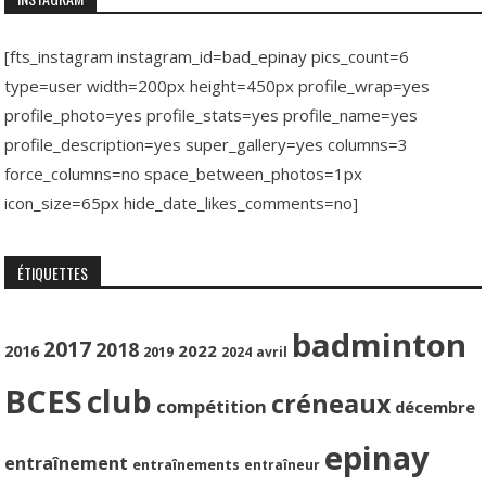
[fts_instagram instagram_id=bad_epinay pics_count=6
type=user width=200px height=450px profile_wrap=yes
profile_photo=yes profile_stats=yes profile_name=yes
profile_description=yes super_gallery=yes columns=3
force_columns=no space_between_photos=1px
icon_size=65px hide_date_likes_comments=no]
ÉTIQUETTES
badminton
2017
2018
2022
2016
2019
2024
avril
BCES
club
créneaux
compétition
décembre
epinay
entraînement
entraînements
entraîneur