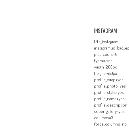
INSTAGRAM
[fts_instagram
instagram_id=bad_ep
pics_count=6
type=user
width=200px
height=450px
profile_wrap=yes
profile_photo=yes
profile_stats=yes
profile_name=yes
profile_description
super_gallery=yes
columns=3
force_columns=no