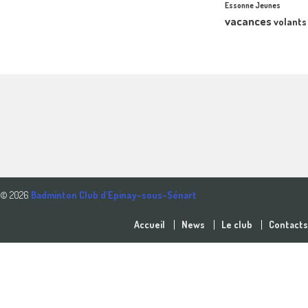
Essonne Jeunes
vacances
volants
© 2026
Badminton Club d'Epinay-sous-Sénart
Accueil
News
Le club
Contacts