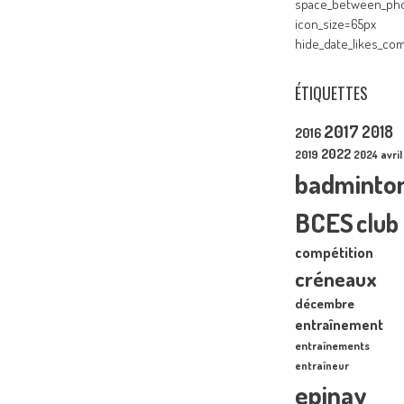
space_between_pho
icon_size=65px
hide_date_likes_c
ÉTIQUETTES
2017
2018
2016
2022
2019
2024
avril
badminto
BCES
club
compétition
créneaux
décembre
entraînement
entraînements
entraîneur
epinay