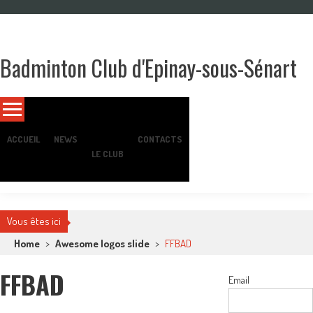
Skip
to
content
Badminton Club d'Epinay-sous-Sénart
Un club pour toute la famille !
ACCUEIL
NEWS
CONTACTS
LE CLUB
Vous êtes ici
Home
>
Awesome logos slide
>
FFBAD
FFBAD
Email