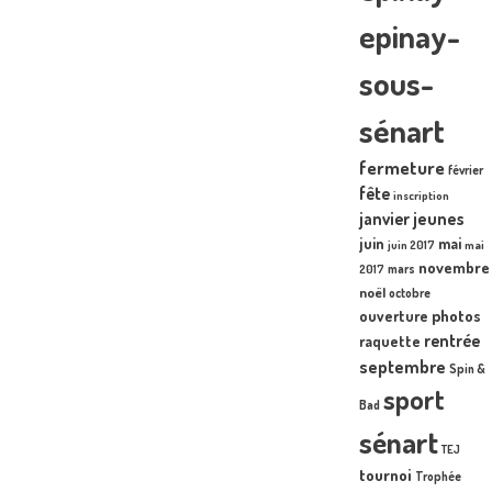
epinay-
sous-
sénart
fermeture
février
fête
inscription
janvier
jeunes
juin
mai
juin 2017
mai
novembre
mars
2017
noël
octobre
photos
ouverture
rentrée
raquette
septembre
Spin &
sport
Bad
sénart
TEJ
tournoi
Trophée