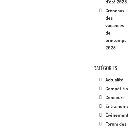
d’été 2025
Créneaux
des
vacances
de
printemps
2025
CATÉGORIES
Actualité
Compétiti
Concours
Entraînem
Événemen
Forum des