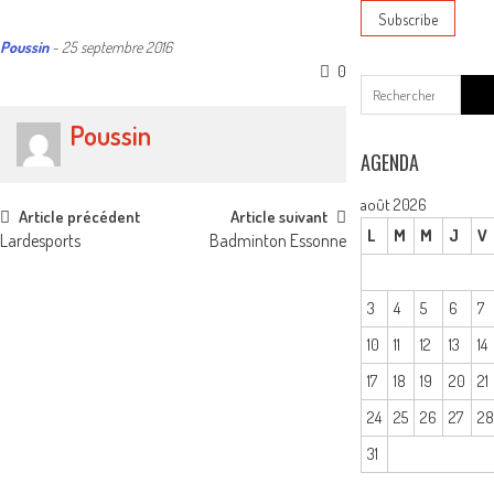
Poussin
-
25 septembre 2016
0
Sear
for:
Poussin
AGENDA
août 2026
Post
Article précédent
Article suivant
L
M
M
J
V
Lardesports
Badminton Essonne
navigation
3
4
5
6
7
10
11
12
13
14
17
18
19
20
21
24
25
26
27
2
31