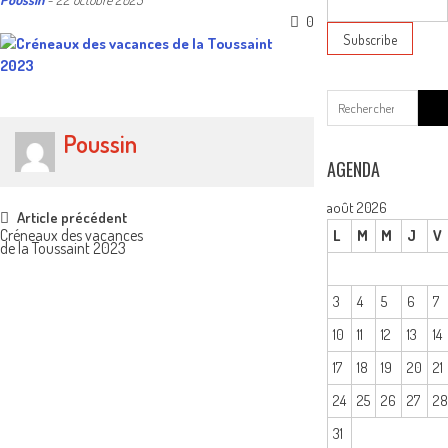
0
Sear
for:
Poussin
AGENDA
août 2026
Post
Article précédent
Créneaux des vacances
L
M
M
J
V
de la Toussaint 2023
navigation
3
4
5
6
7
10
11
12
13
14
17
18
19
20
21
24
25
26
27
2
31