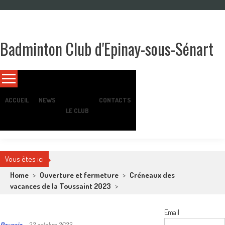
Skip
to
content
Badminton Club d'Epinay-sous-Sénart
Un club pour toute la famille !
ACCUEIL
NEWS
CONTACTS
LE CLUB
Vous êtes ici
Home
>
Ouverture et fermeture
>
Créneaux des
vacances de la Toussaint 2023
>
Email
Poussin
-
22 octobre 2023