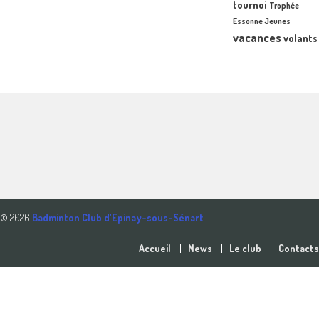
tournoi
Trophée
Essonne Jeunes
vacances
volants
© 2026
Badminton Club d'Epinay-sous-Sénart
Accueil
News
Le club
Contacts