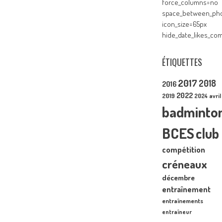
force_columns=no
space_between_pho
icon_size=65px
hide_date_likes_c
ÉTIQUETTES
2017
2018
2016
2022
2019
2024
avril
badminto
BCES
club
compétition
créneaux
décembre
entraînement
entraînements
entraîneur