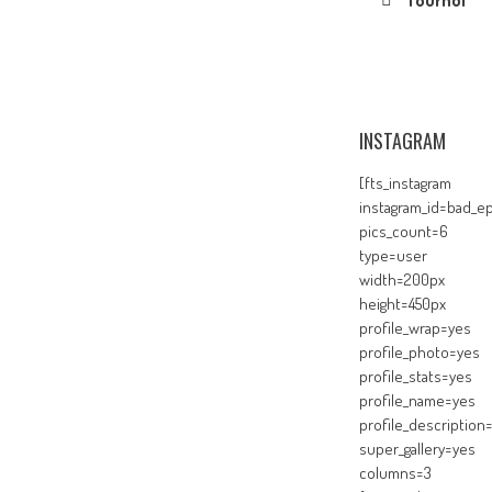
Tournoi
INSTAGRAM
[fts_instagram
instagram_id=bad_ep
pics_count=6
type=user
width=200px
height=450px
profile_wrap=yes
profile_photo=yes
profile_stats=yes
profile_name=yes
profile_description
super_gallery=yes
columns=3