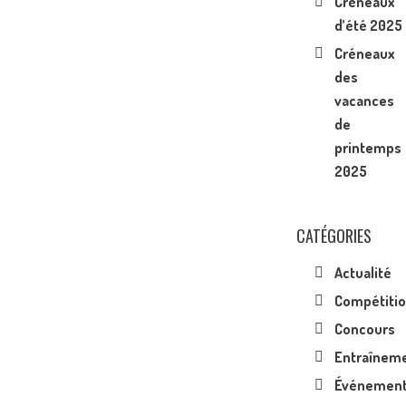
Créneaux
d’été 2025
Créneaux
des
vacances
de
printemps
2025
CATÉGORIES
Actualité
Compétiti
Concours
Entraînem
Événemen