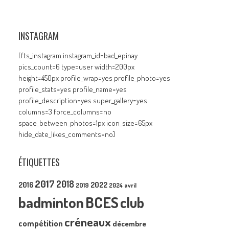
INSTAGRAM
[fts_instagram instagram_id=bad_epinay
pics_count=6 type=user width=200px
height=450px profile_wrap=yes profile_photo=yes
profile_stats=yes profile_name=yes
profile_description=yes super_gallery=yes
columns=3 force_columns=no
space_between_photos=1px icon_size=65px
hide_date_likes_comments=no]
ÉTIQUETTES
2017
2018
2016
2022
2019
2024
avril
badminton
BCES
club
créneaux
compétition
décembre