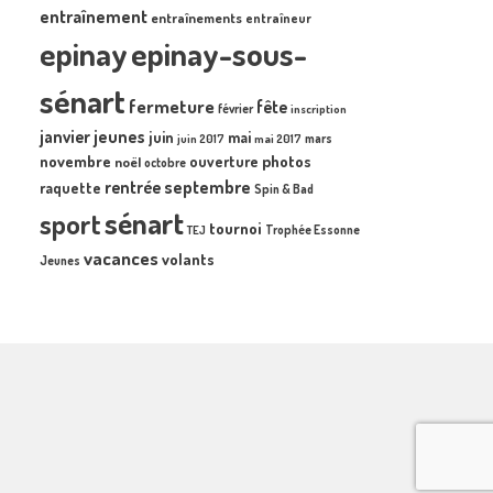
entraînement
entraînements
entraîneur
epinay
epinay-sous-
sénart
fermeture
fête
février
inscription
janvier
jeunes
juin
mai
mars
juin 2017
mai 2017
novembre
photos
ouverture
noël
octobre
septembre
rentrée
raquette
Spin & Bad
sénart
sport
tournoi
Trophée Essonne
TEJ
vacances
volants
Jeunes