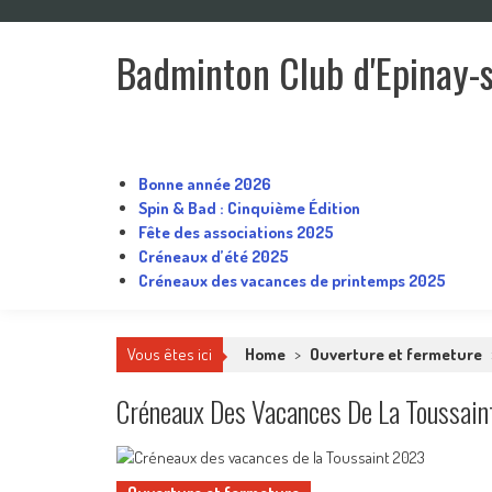
Skip
to
Badminton Club d'Epinay-
content
Un club pour toute la famille !
Bonne année 2026
Spin & Bad : Cinquième Édition
Fête des associations 2025
Créneaux d’été 2025
Créneaux des vacances de printemps 2025
Vous êtes ici
Home
>
Ouverture et fermeture
Créneaux Des Vacances De La Toussai