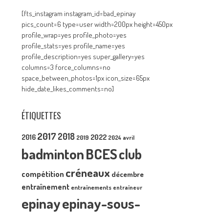
[fts_instagram instagram_id=bad_epinay
pics_count=6 type=user width=200px height=450px
profile_wrap=yes profile_photo=yes
profile_stats=yes profile_name=yes
profile_description=yes super_gallery=yes
columns=3 force_columns=no
space_between_photos=1px icon_size=65px
hide_date_likes_comments=no]
ÉTIQUETTES
2017
2018
2016
2022
2019
2024
avril
badminton
BCES
club
créneaux
compétition
décembre
entraînement
entraînements
entraîneur
epinay
epinay-sous-