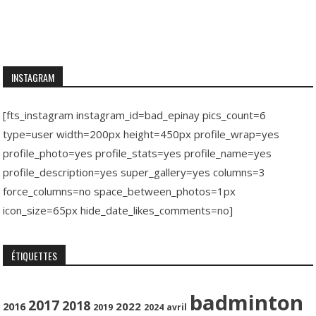
INSTAGRAM
[fts_instagram instagram_id=bad_epinay pics_count=6
type=user width=200px height=450px profile_wrap=yes
profile_photo=yes profile_stats=yes profile_name=yes
profile_description=yes super_gallery=yes columns=3
force_columns=no space_between_photos=1px
icon_size=65px hide_date_likes_comments=no]
ÉTIQUETTES
badminton
2017
2018
2022
2016
2019
2024
avril