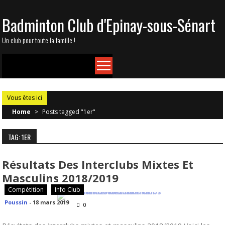
Skip
Badminton Club d'Epinay-sous-Sénart
to
content
Un club pour toute la famille !
Vous êtes ici
Home
>
Posts tagged "1er"
TAG: 1ER
Résultats Des Interclubs Mixtes Et
Masculins 2018/2019
Compétition
Info Club
Poussin
-
18 mars 2019
0