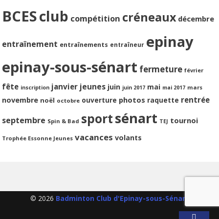
BCES
club
créneaux
compétition
décembre
epinay
entraînement
entraînements
entraîneur
epinay-sous-sénart
fermeture
février
jeunes
fête
janvier
juin
mai
mars
inscription
juin 2017
mai 2017
photos
rentrée
novembre
ouverture
raquette
noël
octobre
sénart
sport
septembre
tournoi
Spin & Bad
TEJ
vacances
volants
Trophée Essonne Jeunes
© 2026
Badminton Club d'Epinay-sous-Sénart