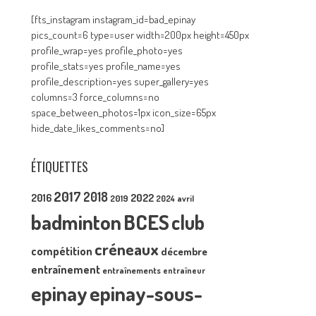
[fts_instagram instagram_id=bad_epinay
pics_count=6 type=user width=200px height=450px
profile_wrap=yes profile_photo=yes
profile_stats=yes profile_name=yes
profile_description=yes super_gallery=yes
columns=3 force_columns=no
space_between_photos=1px icon_size=65px
hide_date_likes_comments=no]
ÉTIQUETTES
2017
2018
2016
2022
2019
2024
avril
badminton
BCES
club
créneaux
compétition
décembre
entraînement
entraînements
entraîneur
epinay
epinay-sous-