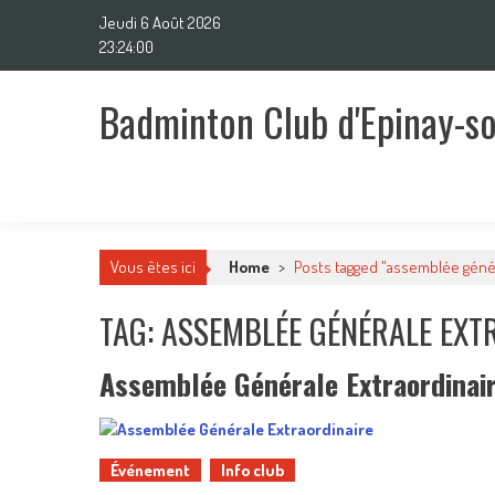
Skip
Jeudi 6 Août 2026
to
23:24:00
content
Badminton Club d'Epinay-s
Un club pour toute la famille !
Vous êtes ici
Home
>
Posts tagged "assemblée génér
TAG: ASSEMBLÉE GÉNÉRALE EXT
Assemblée Générale Extraordinai
Événement
Info club