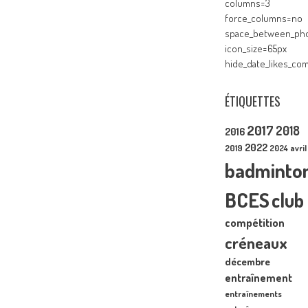
columns=3
force_columns=no
space_between_pho
icon_size=65px
hide_date_likes_c
ÉTIQUETTES
2017
2018
2016
2022
2019
2024
avril
badminto
BCES
club
compétition
créneaux
décembre
entraînement
entraînements