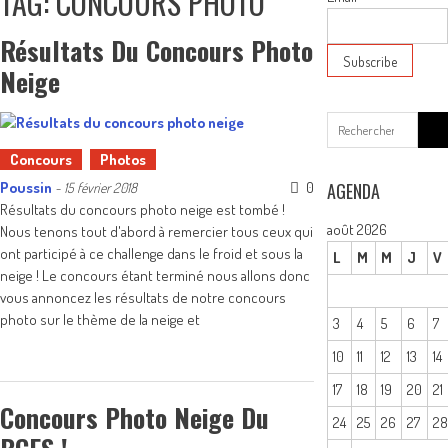
TAG: CONCOURS PHOTO
Résultats Du Concours Photo
Neige
Sear
for:
Concours
Photos
Poussin
0
AGENDA
-
15 février 2018
Résultats du concours photo neige est tombé !
août 2026
Nous tenons tout d'abord à remercier tous ceux qui
ont participé à ce challenge dans le froid et sous la
L
M
M
J
V
neige ! Le concours étant terminé nous allons donc
vous annoncez les résultats de notre concours
photo sur le thème de la neige et
3
4
5
6
7
10
11
12
13
14
17
18
19
20
21
Concours Photo Neige Du
24
25
26
27
2