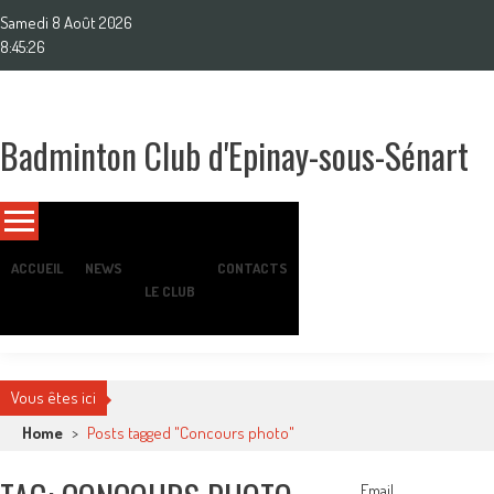
Skip
Samedi 8 Août 2026
to
8:45:28
content
Badminton Club d'Epinay-sous-Sénart
Un club pour toute la famille !
ACCUEIL
NEWS
CONTACTS
LE CLUB
Vous êtes ici
Home
>
Posts tagged "Concours photo"
Email