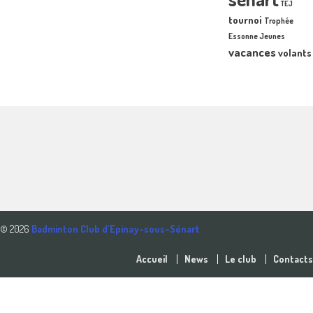
TEJ
tournoi
Trophée
Essonne Jeunes
vacances
volants
© 2026
Badminton Club d'Epinay-sous-Sénart
Accueil
News
Le club
Contacts