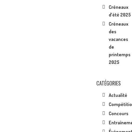
Créneaux
d’été 2025
Créneaux
des
vacances
de
printemps
2025
CATÉGORIES
Actualité
Compétiti
Concours
Entraînem
Événemen