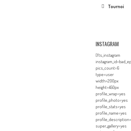
Tournoi
INSTAGRAM
[fts_instagram
instagram_id=bad_ep
pics_count=6
type=user
width=200px
height=450px
profile_wrap=yes
profile_photo=yes
profile_stats=yes
profile_name=yes
profile_description
super_gallery=yes