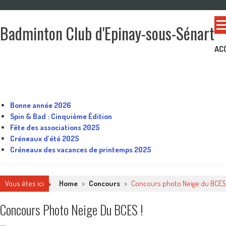
Skip
to
Badminton Club d'Epinay-sous-Sénart
content
Un club pour toute la famille !
AC
Bonne année 2026
Spin & Bad : Cinquième Édition
Fête des associations 2025
Créneaux d’été 2025
Créneaux des vacances de printemps 2025
Vous êtes ici
Home
>
Concours
>
Concours photo Neige du BCES 
Concours Photo Neige Du BCES !