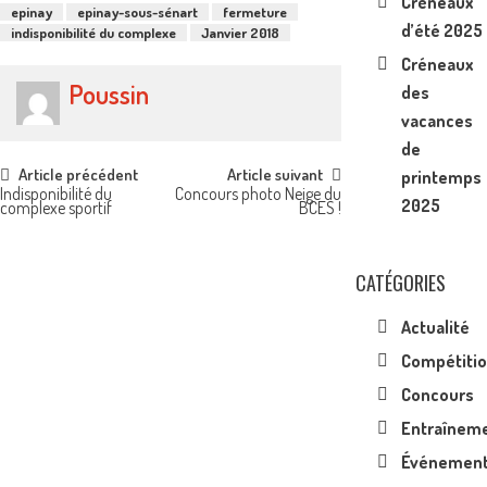
Créneaux
epinay
epinay-sous-sénart
fermeture
d’été 2025
indisponibilité du complexe
Janvier 2018
Créneaux
Poussin
des
vacances
de
Post
Article précédent
Article suivant
printemps
Indisponibilité du
Concours photo Neige du
2025
complexe sportif
BCES !
navigation
CATÉGORIES
Actualité
Compétiti
Concours
Entraînem
Événemen