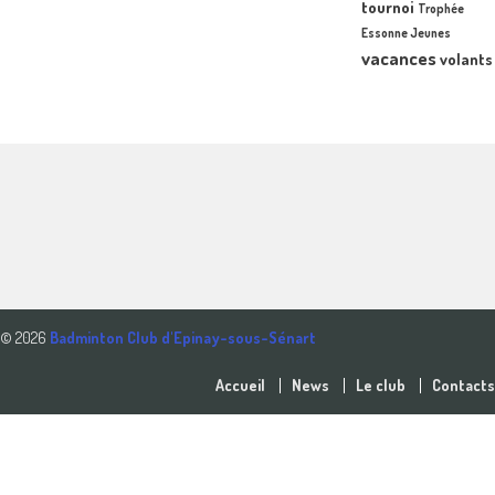
tournoi
Trophée
Essonne Jeunes
vacances
volants
© 2026
Badminton Club d'Epinay-sous-Sénart
Accueil
News
Le club
Contacts