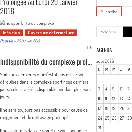
Prolongée Au Lundi 29 Janvier
2018
Sear
Info club
Ouverture et fermeture
for:
Poussin
-
29 janvier 2018
0
AGENDA
Indisponibilité du complexe prolongée au lundi 29 janvier 2018
août 2026
L
M
M
J
V
Suite aux dernières manifestations qui se sont
déroulées dans le complexe sportif ces derniers
3
4
5
6
7
jours, celui ci a été indisponible pendant plusieurs
jours.
10
11
12
13
14
17
18
19
20
21
Il ne sera toujours pas accessible pour cause de
rangement et de nettoyage prolongé.
24
25
26
27
2
31
Nous sommes dans le regret de vous annoncer