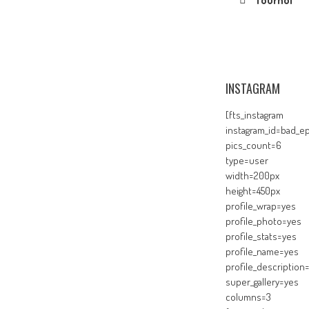
Tournoi
INSTAGRAM
[fts_instagram
instagram_id=bad_ep
pics_count=6
type=user
width=200px
height=450px
profile_wrap=yes
profile_photo=yes
profile_stats=yes
profile_name=yes
profile_description
super_gallery=yes
columns=3