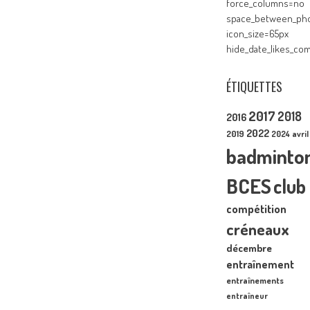
force_columns=no
space_between_pho
icon_size=65px
hide_date_likes_c
ÉTIQUETTES
2017
2018
2016
2022
2019
2024
avril
badminto
BCES
club
compétition
créneaux
décembre
entraînement
entraînements
entraîneur