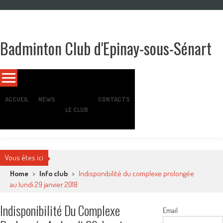
Skip
to
content
Badminton Club d'Epinay-sous-Sénart
Un club pour toute la famille !
ACCUEIL
NEWS
CONTACTS
LE CLUB
Vous êtes ici
Home
>
Info club
>
Indisponibilité du complexe prolongée
au lundi 29 janvier 2018
Indisponibilité Du Complexe
Email