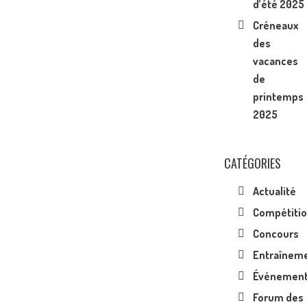
d’été 2025
Créneaux
des
vacances
de
printemps
2025
CATÉGORIES
Actualité
Compétiti
Concours
Entraînem
Événemen
Forum des