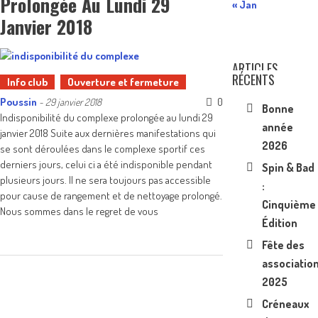
Prolongée Au Lundi 29
« Jan
Janvier 2018
ARTICLES
RÉCENTS
Info club
Ouverture et fermeture
Poussin
0
-
29 janvier 2018
Bonne
Indisponibilité du complexe prolongée au lundi 29
année
janvier 2018 Suite aux dernières manifestations qui
2026
se sont déroulées dans le complexe sportif ces
derniers jours, celui ci a été indisponible pendant
Spin & Bad
plusieurs jours. Il ne sera toujours pas accessible
:
pour cause de rangement et de nettoyage prolongé.
Cinquième
Nous sommes dans le regret de vous
Édition
Fête des
associatio
2025
Créneaux