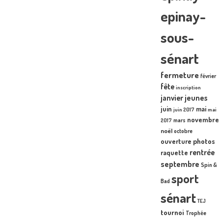
epinay-
sous-
sénart
fermeture
février
fête
inscription
janvier
jeunes
juin
mai
juin 2017
mai
novembre
mars
2017
noël
octobre
photos
ouverture
rentrée
raquette
septembre
Spin &
sport
Bad
sénart
TEJ
tournoi
Trophée