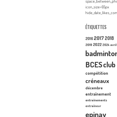
space_between_pho
icon_size=65px
hide_date_likes_c
ÉTIQUETTES
2017
2018
2016
2022
2019
2024
avril
badminto
BCES
club
compétition
créneaux
décembre
entraînement
entraînements
entraîneur
epinay