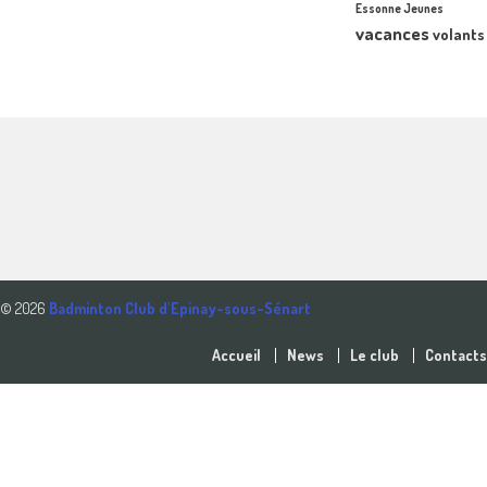
Essonne Jeunes
vacances
volants
© 2026
Badminton Club d'Epinay-sous-Sénart
Accueil
News
Le club
Contacts