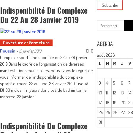
Indisponibilité Du Complexe
Du 22 Au 28 Janvier 2019
Sear
for:
Ouverture et fermeture
AGENDA
Poussin
0
-
15 janvier 2019
août 2026
Complexe sportif indisponible du 22 au 28 janvier
L
M
M
J
V
2019 Dans le cadre de l’organisation de diverses
manifestations municipales, nous avons le regret de
vous informer de l’indisponibilité du complexe
3
4
5
6
7
sportif du mardi 22 au lundi 28 janvier 2019 jusqu’à
13h00 inclus. Il n'y aura donc pas de badminton le
10
11
12
13
14
mercredi 23 janvier
17
18
19
20
21
24
25
26
27
2
31
Indisponibilité Du Complexe