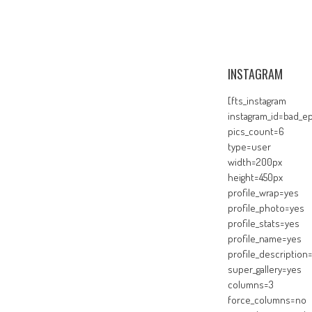
INSTAGRAM
[fts_instagram
instagram_id=bad_ep
pics_count=6
type=user
width=200px
height=450px
profile_wrap=yes
profile_photo=yes
profile_stats=yes
profile_name=yes
profile_description
super_gallery=yes
columns=3
force_columns=no