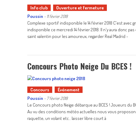
Info club
Ouverture et fermeture
Poussin
-
11 février 2018
Complexe sportif indisponible le 14 février 2018 C'est ave
indisponible ce mercredi 14 février 2018. Il n'y aura donc p
saint valentin pour les amoureux, regarder Real Madrid -
Concours Photo Neige Du BCES !
Concours
Événement
Poussin
-
7 février 2018
Le Concours photo Neige débarque au BCES ! Joueurs du BCE
Au vu des conditions météo actuelles nous vous proposons
raquette, un volant etc.. laisser libre court à