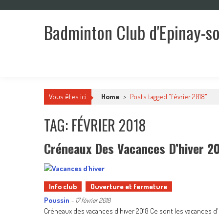
Skip
to
Badminton Club d'Epinay-s
content
Un club pour toute la famille !
Vous êtes ici
Home
>
Posts tagged "février 2018"
TAG: FÉVRIER 2018
Créneaux Des Vacances D’hiver 2
Info club
Ouverture et fermeture
Poussin
-
17 février 2018
Créneaux des vacances d'hiver 2018 Ce sont les vacances d'h