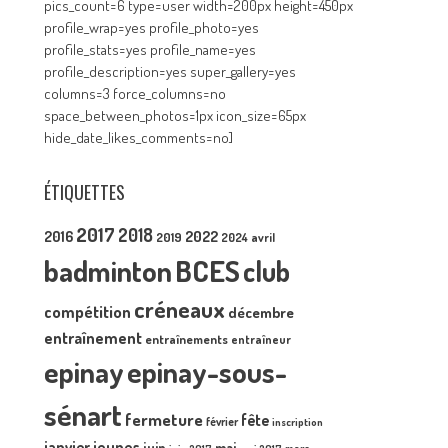
pics_count=6 type=user width=200px height=450px
profile_wrap=yes profile_photo=yes
profile_stats=yes profile_name=yes
profile_description=yes super_gallery=yes
columns=3 force_columns=no
space_between_photos=1px icon_size=65px
hide_date_likes_comments=no]
ÉTIQUETTES
2017
2018
2016
2022
2019
2024
avril
badminton
BCES
club
créneaux
compétition
décembre
entraînement
entraînements
entraîneur
epinay
epinay-sous-
sénart
fermeture
fête
février
inscription
janvier
jeunes
juin
mai