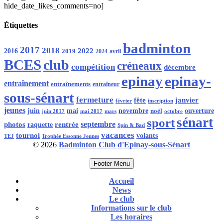
hide_date_likes_comments=no]
Étiquettes
badminton
2017
2018
2016
2022
2019
2024
avril
BCES
club
créneaux
compétition
décembre
epinay
epinay-
entraînement
entraînements
entraîneur
sous-sénart
fermeture
fête
janvier
février
inscription
jeunes
juin
mai
novembre
noël
ouverture
mars
octobre
juin 2017
mai 2017
sénart
sport
rentrée
septembre
photos
raquette
Spin & Bad
vacances
tournoi
volants
Trophée Essonne Jeunes
TEJ
© 2026
Badminton Club d'Epinay-sous-Sénart
Footer Menu
Accueil
News
Le club
Informations sur le club
Les horaires