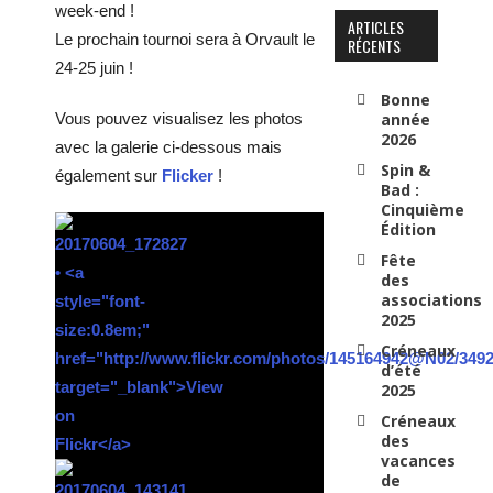
week-end !
ARTICLES
Le prochain tournoi sera à Orvault le
RÉCENTS
24-25 juin !
Bonne
Vous pouvez visualisez les photos
année
2026
avec la galerie ci-dessous mais
Spin &
également sur
Flicker
!
Bad :
Cinquième
Édition
Fête
des
associations
2025
Créneaux
d’été
2025
Créneaux
des
vacances
de