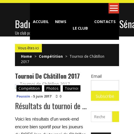
Skip
to
content
Badminton Club d'Epinay-sous-Sén
ACCUEIL
NEWS
CONTACTS
LE CLUB
Un club pour toute la famille !
Vous êtes ici
Home
>
Compétition
>
Tournoi de Châtillon
2017
Tournoi De Châtillon 2017
Email
Compétition
Photos
Tournoi
Poussin
-
5 juin 2017
0
Résultats du tournoi de Châtillon 2017
Search
Voici les résultats d’un week-end
for:
encore bien sportif pour les joueurs