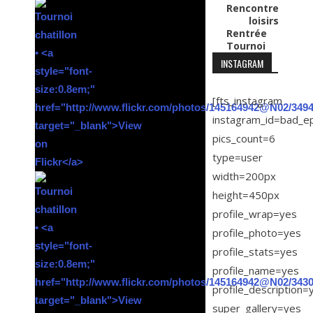
Rencontre
loisirs
Rentrée
Tournoi
INSTAGRAM
[fts_instagram
instagram_id=bad_e
pics_count=6
type=user
width=200px
height=450px
profile_wrap=yes
profile_photo=yes
profile_stats=yes
profile_name=yes
profile_description=
super_gallery=yes