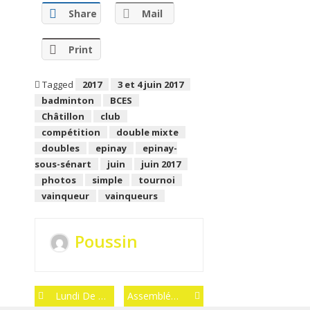
Share
Mail
Print
Tagged
2017
3 et 4 juin 2017
badminton
BCES
Châtillon
club
compétition
double mixte
doubles
epinay
epinay-
sous-sénart
juin
juin 2017
photos
simple
tournoi
vainqueur
vainqueurs
Poussin
Post
Lundi De Pentecôte 2017
Assemblée Générale 2017