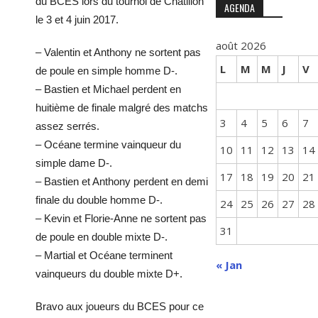
du BCES lors du tournoi de Châtillon
AGENDA
le 3 et 4 juin 2017.
août 2026
– Valentin et Anthony ne sortent pas
L
M
M
J
V
de poule en simple homme D-.
– Bastien et Michael perdent en
huitième de finale malgré des matchs
3
4
5
6
7
assez serrés.
– Océane termine vainqueur du
10
11
12
13
14
simple dame D-.
17
18
19
20
21
– Bastien et Anthony perdent en demi
finale du double homme D-.
24
25
26
27
28
– Kevin et Florie-Anne ne sortent pas
31
de poule en double mixte D-.
– Martial et Océane terminent
« Jan
vainqueurs du double mixte D+.
Bravo aux joueurs du BCES pour ce