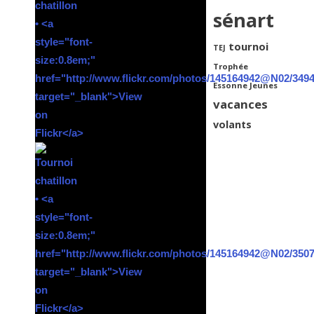
sénart
tournoi
TEJ
Trophée
Essonne Jeunes
vacances
volants