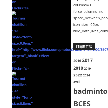
columns=3
force_columns=no
space_between_pho
icon_size=65px
hide_date_likes_co
ÉTIQUETTES
2017
2016
2018
2019
2022
2024
avril
badminto
BCES