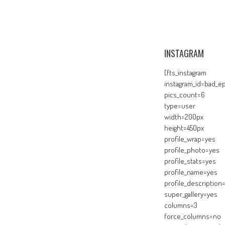
INSTAGRAM
[fts_instagram
instagram_id=bad_ep
pics_count=6
type=user
width=200px
height=450px
profile_wrap=yes
profile_photo=yes
profile_stats=yes
profile_name=yes
profile_description
super_gallery=yes
columns=3
force_columns=no