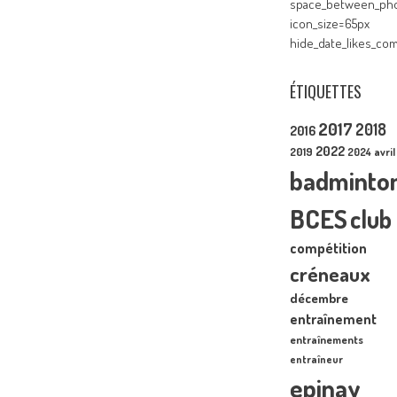
space_between_pho
icon_size=65px
hide_date_likes_c
ÉTIQUETTES
2017
2018
2016
2022
2019
2024
avril
badminto
BCES
club
compétition
créneaux
décembre
entraînement
entraînements
entraîneur
epinay