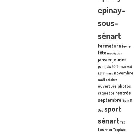
epinay-
sous-
sénart
fermeture
février
fête
inscription
janvier
jeunes
juin
mai
juin 2017
mai
novembre
mars
2017
noël
octobre
photos
ouverture
rentrée
raquette
septembre
Spin &
sport
Bad
sénart
TEJ
tournoi
Trophée