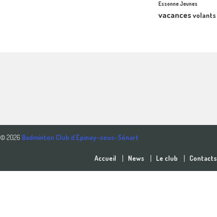
Essonne Jeunes
vacances
volants
© 2026
Badminton Club d'Epinay-sous-Sénart
Accueil
News
Le club
Contacts