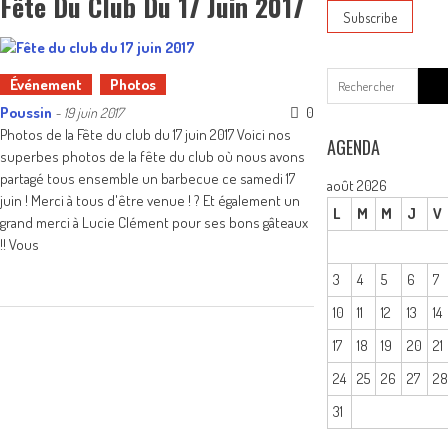
Fête Du Club Du 17 Juin 2017
Sear
Événement
Photos
for:
Poussin
0
-
19 juin 2017
Photos de la Fête du club du 17 juin 2017 Voici nos
AGENDA
superbes photos de la fête du club où nous avons
partagé tous ensemble un barbecue ce samedi 17
août 2026
juin ! Merci à tous d'être venue ! ? Et également un
L
M
M
J
V
grand merci à Lucie Clément pour ses bons gâteaux
!! Vous
3
4
5
6
7
10
11
12
13
14
17
18
19
20
21
24
25
26
27
2
31