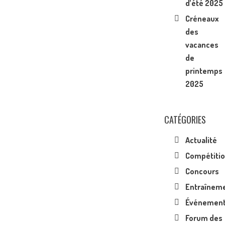
d’été 2025
Créneaux
des
vacances
de
printemps
2025
CATÉGORIES
Actualité
Compétiti
Concours
Entraînem
Événemen
Forum des