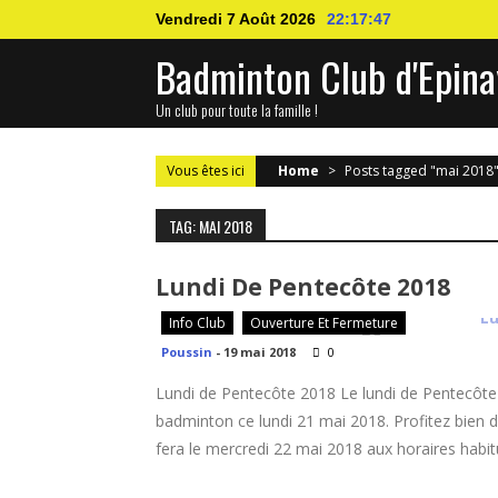
Skip
Vendredi 7 Août 2026
22:17:47
to
Badminton Club d'Epina
content
Un club pour toute la famille !
Vous êtes ici
Home
>
Posts tagged "mai 2018
TAG: MAI 2018
Lundi De Pentecôte 2018
Info Club
Ouverture Et Fermeture
Poussin
-
19 mai 2018
0
Lundi de Pentecôte 2018 Le lundi de Pentecôte a
badminton ce lundi 21 mai 2018. Profitez bien 
fera le mercredi 22 mai 2018 aux horaires habi