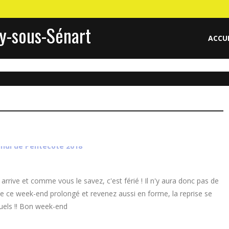
y-sous-Sénart
ACCU
"
rrive et comme vous le savez, c'est férié ! Il n'y aura donc pas de
de ce week-end prolongé et revenez aussi en forme, la reprise se
tuels !! Bon week-end