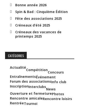
Bonne année 2026
Spin & Bad : Cinquième Édition
Fête des associations 2025
Créneaux d’été 2025
Créneaux des vacances de
printemps 2025
CATÉGORIES
Actualité
Compétition
Concours
Entraînements
Événement
Forum des associations
Info club
Inscription
Interclubs
News
Ouverture et fermeture
Photos
Rencontre amicale
Rencontre loisirs
Rentrée
Tournoi