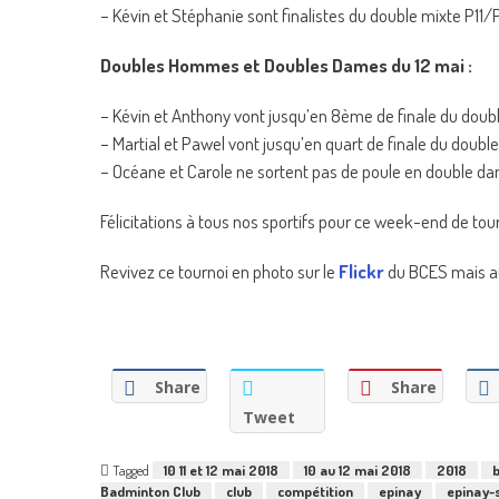
– Kévin et Stéphanie sont finalistes du double mixte P11/
Doubles Hommes et Doubles Dames du 12 mai :
– Kévin et Anthony vont jusqu’en 8ème de finale du do
– Martial et Pawel vont jusqu’en quart de finale du do
– Océane et Carole ne sortent pas de poule en double 
Félicitations à tous nos sportifs pour ce week-end de tour
Revivez ce tournoi en photo sur le
Flickr
du BCES mais au
Share
Share
Tweet
Tagged
10 11 et 12 mai 2018
10 au 12 mai 2018
2018
Badminton Club
club
compétition
epinay
epinay-