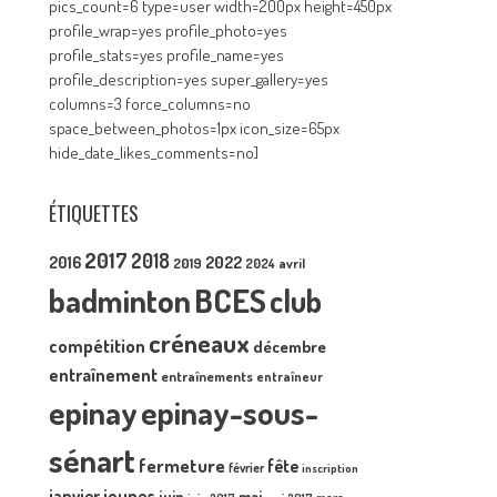
pics_count=6 type=user width=200px height=450px
profile_wrap=yes profile_photo=yes
profile_stats=yes profile_name=yes
profile_description=yes super_gallery=yes
columns=3 force_columns=no
space_between_photos=1px icon_size=65px
hide_date_likes_comments=no]
ÉTIQUETTES
2017
2018
2016
2022
2019
2024
avril
badminton
BCES
club
créneaux
compétition
décembre
entraînement
entraînements
entraîneur
epinay
epinay-sous-
sénart
fermeture
fête
février
inscription
janvier
jeunes
juin
mai