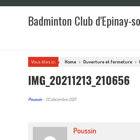
Skip
to
Badminton Club d'Epinay-s
content
Un club pour toute la famille !
Vous êtes ici
Home
>
Ouverture et fermeture
>
IMG_20211213_210656
Poussin
-
20 décembre 2021
Poussin