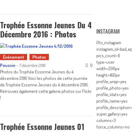
Trophée Essonne Jeunes Du 4
INSTAGRAM
Décembre 2016 : Photos
[fts_instagram
instagram_id=bad_ep
pics_count=6
Événement
Photos
type=user
Poussin
0
-
7 décembre 2016
width=200px
Photos du Trophée Essonne Jeunes du 4
height=450px
décembre 2016 Voici les photos de cette journée
profile_wrap=yes
de Trophée Essonne Jeunes du 4 décembre 2016.
profile_photo=yes
Retrouvez également cette galerie photos sur Flickr
profile_stats=yes
!
profile_name=yes
profile_description
super_gallery=yes
columns=3
Trophée Essonne Jeunes 01
force_columns=no