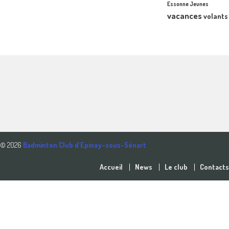
Essonne Jeunes
vacances
volants
© 2026
Badminton Club d'Epinay-sous-Sénart
Accueil
News
Le club
Contacts