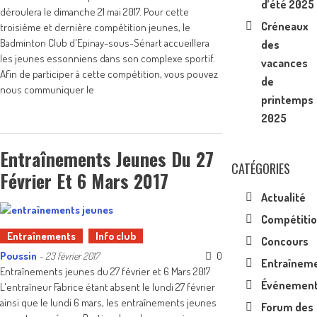
d’été 2025
déroulera le dimanche 21 mai 2017. Pour cette
Créneaux
troisième et dernière compétition jeunes, le
Badminton Club d'Epinay-sous-Sénart accueillera
des
les jeunes essonniens dans son complexe sportif.
vacances
Afin de participer à cette compétition, vous pouvez
de
nous communiquer le
printemps
2025
Entraînements Jeunes Du 27
CATÉGORIES
Février Et 6 Mars 2017
Actualité
Compétiti
Entraînements
Info club
Concours
Poussin
0
-
23 février 2017
Entraînem
Entraînements jeunes du 27 février et 6 Mars 2017
Événemen
L'entraîneur Fabrice étant absent le lundi 27 février
ainsi que le lundi 6 mars, les entraînements jeunes
Forum des