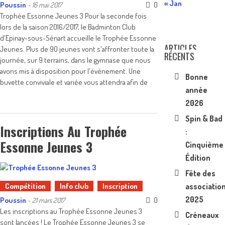
« Jan
Poussin
0
-
16 mai 2017
Trophée Essonne Jeunes 3 Pour la seconde fois
lors de la saison 2016/2017, le Badminton Club
d'Epinay-sous-Sénart accueille le Trophée Essonne
ARTICLES
Jeunes. Plus de 90 jeunes vont s'affronter toute la
RÉCENTS
journée, sur 9 terrains, dans le gymnase que nous
avons mis à disposition pour l'événement. Une
Bonne
buvette conviviale et variée vous attendra afin de
année
2026
Spin & Bad
Inscriptions Au Trophée
:
Essonne Jeunes 3
Cinquième
Édition
Fête des
Compétition
Info club
Inscription
associatio
2025
Poussin
0
-
21 mars 2017
Les inscriptions au Trophée Essonne Jeunes 3
Créneaux
sont lancées ! Le Trophée Essonne Jeunes 3 se