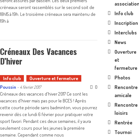
seront assurés par Bastien. Les deux premiers
associatio
créneaux seront rassemblés sur le second soit de
Info club
18h15 à 19h. Le troisième créneaux sera maintenu de
19h à
Inscription
Interclubs
News
Créneaux Des Vacances
Ouverture
D’hiver
et
fermeture
Photos
Info club
Ouverture et fermeture
Poussin
0
Rencontre
-
4 février 2017
Créneaux des vacances d'hiver 2017 Ce sont les
amicale
vacances d'hiver mais pas pour le BCES ! Après
Rencontre
cette courte période sans badminton, vous pourrez
loisirs
revenir dès ce lundi 6 février pour pratiquer votre
sport favori. Pendant ces deux semaines, il y aura
Rentrée
seulement cours pour les jeunes la première
Tournoi
semaine. Cependant comme nous