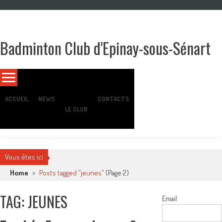
Skip
to
content
Badminton Club d'Epinay-sous-Sénart
Un club pour toute la famille !
ACCUEIL
NEWS
CONTACTS
LE CLUB
Vous êtes ici
Home
>
Posts tagged "jeunes"
(Page 2)
TAG: JEUNES
Email