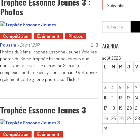
Trophée Essonne Jeunes 3 :
Photos
Sear
for:
Compétition
Événement
Photos
Poussin
0
AGENDA
-
24 mai 2017
Photos du 3ème Trophée Essonne Jeunes Voici les
août 2026
photos du 3ème Trophée Essonne Jeunes que
nous avons accueilli ce dimanche 21 mai au
L
M
M
J
V
complexe sportif d'Epinay-sous-Sénart ! Retrouvez
également cette galerie photos sur Flickr !
3
4
5
6
7
10
11
12
13
14
Trophée Essonne Jeunes 3
17
18
19
20
21
24
25
26
27
2
31
Compétition
Événement